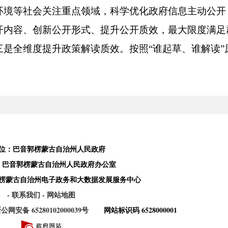
环境等社会关注重点领域，科学优化政府信息主动公开
开内容、创新公开形式、提升公开质效，最大限度满足
三是全维度提升政策解读质效。按照“谁起草、谁解读
同步组织、同步审签、同步部署、及时发布，重大政策解
多元化解读，压实解读主体责任完善机制，丰富政策解
准性提高质量，有序有效阐释政策，增强政策解读的吸
通政民互动渠道。发挥政民互动桥梁纽带作用，密切关
征集、网上调查等互动栏目，强化留言受理、转办督办
位：巴音郭楞蒙古自治州人民政府
回应涉及经济金融、薪资拖欠、生态环境等方面留言，
：巴音郭楞蒙古自治州人民政府办公室
楞蒙古自治州电子政务和大数据发展服务中心
解决群众急难愁盼问题。2025年，全州各级行政机关公
- 联系我们
- 网站地图
本级3392条，县市11897条。
公网安备 65280102000039号
网站标识码 6528000001
（二）依申请公开。一是规范办理流程。严格遵循