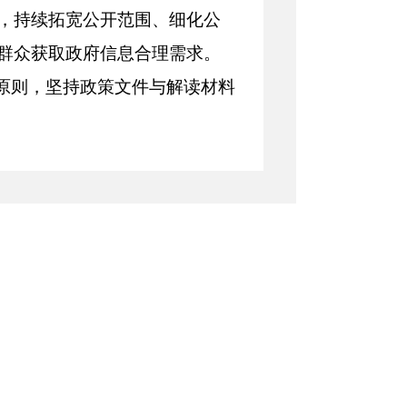
，持续拓宽公开范围、细化公
群众获取政府信息合理需求。
”原则，坚持政策文件与解读材料
读率达100%。深入推进政策
读方式创新形式，增强阐释精
引力、亲和力。四是全链条畅
注州（县、市）长信箱、民意
、反馈回访全流程管理，及时
助力防范化解重大风险，全力
开政府信息15289条，其中：州
受理、审查、办理、答复、归