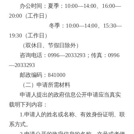
办公时间：
夏季：
10:0
0—1
4:0
0、16
:
00—
20:0
0（
工作日
）
冬季：
10
:
00—14
:
00、1
5:3
0—
19
:
30（
工作日
）
（双休日、节假日除外）
咨询电话：
0996—20
33293
；传真：
0996
—20
33293
邮政编码：
841000
（二）
申请所需材料
申请人提出的政府信息公开申请应当真实
载明下列内容：
1.申请人的姓名或名称、有效身份证明、联
系方式。