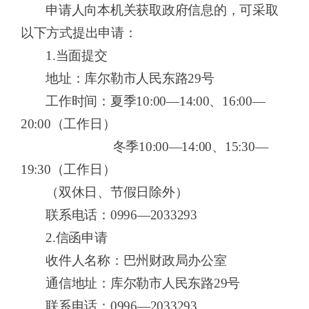
申请人向本机关获取政府信息的，可采取
以下方式提出申请：
1.当面提交
地址：库尔勒市人民东路
29
号
工作
时间：
夏季
10:0
0—1
4:0
0、16
:
00—
20:0
0（
工作日
）
冬季
10
:
00—14
:
00、1
5:3
0—
19
:
30（
工作日
）
（双休日、节假日除外）
联系
电话：
0996—20
33293
2.信函申请
收件人名称：巴州财政局办公室
通信地址：库尔勒市人民东路
29
号
联系
电话：
0996—20
33293