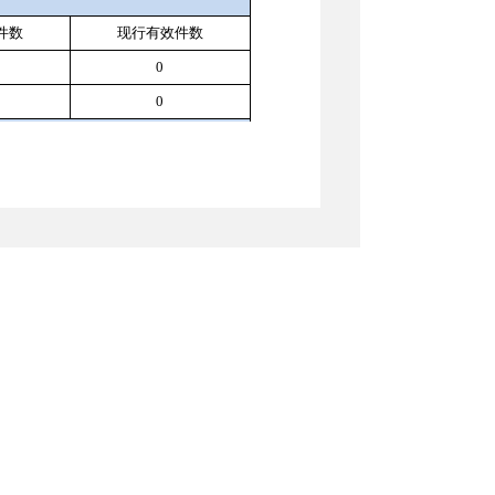
件数
现行有效件
数
0
0
定数量
定数量
单位：万元）
8