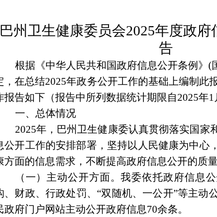
巴
州卫生健康委员会
202
5
年度政府
告
根据《中华人民共和国政府信息公开条例》
(
定，在总结
2025
年政务公开工作的基础上编制此
作报告如下（报告中所列数据统计期限自
2025
年
1
一、总体情况
2025
年，
巴州
卫生健康委认真贯彻落实国家
息公开工作的安排部署，坚持以人民健康为中心
康
方面的信息需求，不断提高政府信息公开的质
（
一
）
主动公开方面。
我
委依托政府信息公
构、财政、行政处罚、
“双随机、一公开”等主动
民
政府门户网站主动公开政府信息
70
余条。