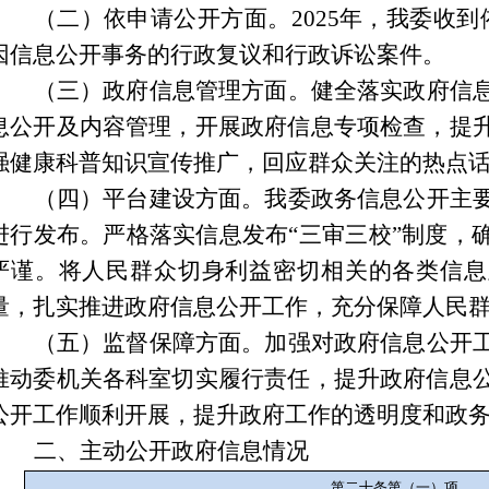
（
二
）
依申请公开方面。
202
5
年，我
委
收到
因信息公开事务的行政复议和行政诉讼案件。
（三）政府信息管理方面。
健全落实政府信
息公开及内容管理，开展政府信息专项检查，提
强健康科普知识宣传推广，回应群众关注的热点
（四）平台建设方面。
我
委
政务信息公开主
进行发布。
严格落实信息发布
“三审三校”制度，
严谨。
将
人民群众切身利益密切相关的各类信息
量，扎实推进政府信息公开工作
充分保障人民
，
（
五）监督保障方面。
加强对政府信息公开
推动委机关各
科
室切实履行责任，提升政府信息
公开工作顺利开展，提升政府工作的透明度和政
二、主动公开政府信息情况
第二十条第（一）项