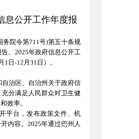
信息公开工作年度报
国务院令第
711
号
)
第五十条规
报告。
2025
年政府信息公开工
月
1
日
-12
月
31
日）。
和
自治区、自治州
关于政府信
，充分满足人民群众对
卫生健
量和效率。
开平台，发布政策文件、机
公开内容。
202
5
年通过
巴州人