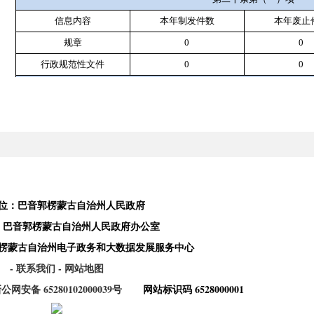
信息内容
本年
制发件数
本年废止
规章
0
0
行政规范性文件
0
0
第二十条第（五）项
信息内容
本年处理决
行政许可
0
第二十条第（六）项
信息内容
本年处理决
行政处罚
43
位：巴音郭楞蒙古自治州人民政府
行政强制
0
：巴音郭楞蒙古自治州人民政府办公室
第二十条第（八）项
楞蒙古自治州电子政务和大数据发展服务中心
信息内容
本年收费金额（
- 联系我们
- 网站地图
行政事业性收费
47.742
公网安备 65280102000039号
网站标识码 6528000001