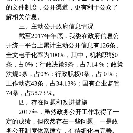
的文件制度，公开渠道，更有利于公众了
解相关信息。
三、主动公开政府信息情况
截至
2017
年年底，我委在政府信息公
开统一平台上累计主动公开信息有
126
条。
全文电子化率为
100%
，其中，机构职能
0
条，占
0%
；行政决策
9
条，占
7.14 %
；政策
法规
0
条，占
0%
；行政职权
0
条，占
0 %
；
工作动态
43
条，占
34.13%
；国有企业监管
74
条，占
58.73 %
。
四、存在问题和改进措施
2017
年，
虽然政务公开工作取得了一
定的成绩，但依然存在一些问题。一是政
务公开制度体系建立，有待细化与完善。