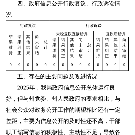
四、政府信息公开行政复议、行政诉讼情
况
行政复议
行政诉讼
未经复议直接起诉
复议后起诉
结
结
其
尚
结
结
其
尚
结
结
其
尚
果
果
他
未
总
果
果
他
未
总
果
果
他
未
总
维
纠
结
审
计
维
纠
结
审
计
维
纠
结
审
计
持
正
果
结
持
正
果
结
持
正
果
结
0
0
0
0
0
0
0
0
0
0
0
0
0
0
0
五、存在的主要问题及改进情况
2025
年，我局政府信息公开总体运行良
好，但与州党委、州人民政府的要求相比，与
社会公众对政务公开工作的期望相比还有一定
差距，主要为信息公开的及时性还不高，干部
职工编写信息的积极性、主动性不足，导致各