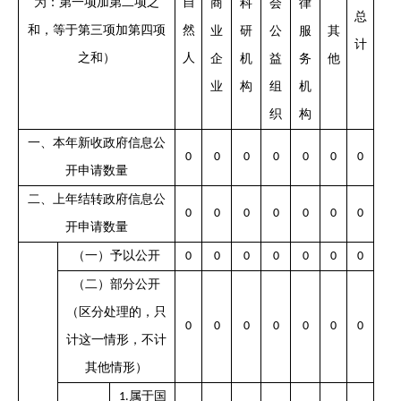
为：第一项加第二项之
自
商
科
会
律
总
和，等于第三项加第四项
然
业
研
公
服
其
计
之和）
人
企
机
益
务
他
业
构
组
机
织
构
一、本年新收政府信息公
0
0
0
0
0
0
0
开申请数量
二、上年结转政府信息公
0
0
0
0
0
0
0
开申请数量
（一）予以公开
0
0
0
0
0
0
0
（二）部分公开
（区分处理的，只
0
0
0
0
0
0
0
计这一情形，不计
其他情形）
属于国
1.