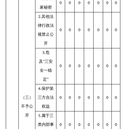
0
0
0
0
0
0
0
家秘密
其他法
2.
律行政法
0
0
0
0
0
0
0
规禁止公
开
危
3.
及
三安
“
0
0
0
0
0
0
0
全一稳
定
”
保护第
4.
（三）
三方合法
0
0
0
0
0
0
0
不予公
权益
开
属于三
5.
类内部事
0
0
0
0
0
0
0