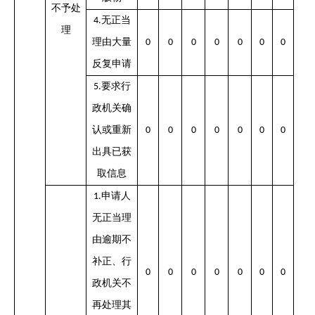
不予处
无正当
4.
理
理由大量
0
0
0
0
0
0
0
反复申请
要求行
5.
政机关确
认或重新
0
0
0
0
0
0
0
出具已获
取信息
申请人
1.
无正当理
由逾期不
补正、行
0
0
0
0
0
0
0
政机关不
再处理其