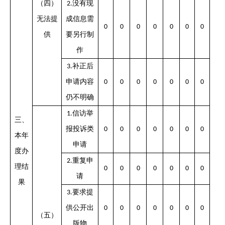
（四）
没有现
2.
无法提
成信息需
0
0
0
0
0
0
0
供
要另行制
作
补正后
3.
申请内容
0
0
0
0
0
0
0
仍不明确
信访举
1.
三、
报投诉类
0
0
0
0
0
0
0
本年
申请
度办
重复申
2.
理结
0
0
0
0
0
0
0
请
果
要求提
3.
供公开出
0
0
0
0
0
0
0
（五）
版物