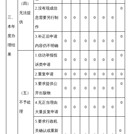
（四）
2.
没有现成信
0
无法提
三、
息需要另行制
0
0
0
0
0
0
供
本年
作
度办
3.
补正后申请
0
0
0
0
0
0
0
理结
内容仍不明确
果
1.
信访举报投
0
0
0
0
0
0
0
诉类申请
2.
重复申请
0
0
0
0
0
0
0
3.
要求提供公
0
0
0
0
0
0
0
（五）
开出版物
不予处
4.
无正当理由
0
0
0
0
0
0
0
理
大量反复申请
5.
要求行政机
关确认或重新
0