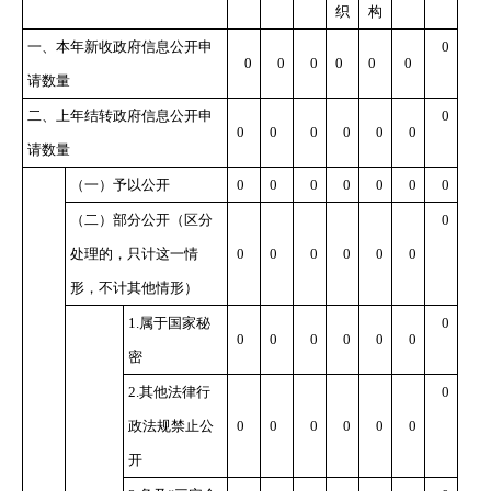
织
构
一、本年新收政府信息公开申
0
0
0
0
0
0
0
请数量
二、上年结转政府信息公开申
0
0
0
0
0
0
0
请数量
（一）予以公开
0
0
0
0
0
0
0
（二）部分公开
（区分
0
处理的，只计这一情
0
0
0
0
0
0
形，不计其他情形）
1.
属于国家秘
0
0
0
0
0
0
0
密
2.
其他法律行
0
政法规禁止公
0
0
0
0
0
0
开