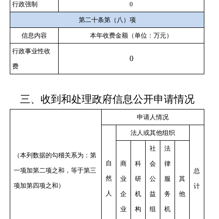
行政强制
0
第二十条第（八）项
信息内容
本年收费金额（单位：万元）
行政事业性收
0
费
三
、收到和处理政府信息公开申请情况
申请人情况
法人或其他组织
社
法
（本列数据的勾稽关系为：第
自
商
科
会
律
一项加第二项之和，等于第三
总
然
业
研
公
服
其
项加第四项之和）
计
人
企
机
益
务
他
业
构
组
机