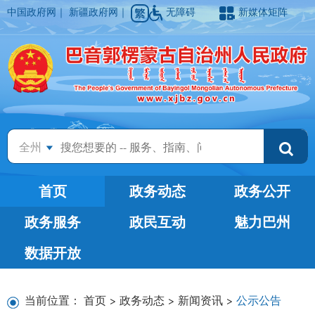
中国政府网
｜
新疆政府网
｜
无障碍
新媒体矩阵
全州
首页
政务动态
政务公开
政务服务
政民互动
魅力巴州
数据开放
当前位置：
首页
>
政务动态
>
新闻资讯
>
公示公告