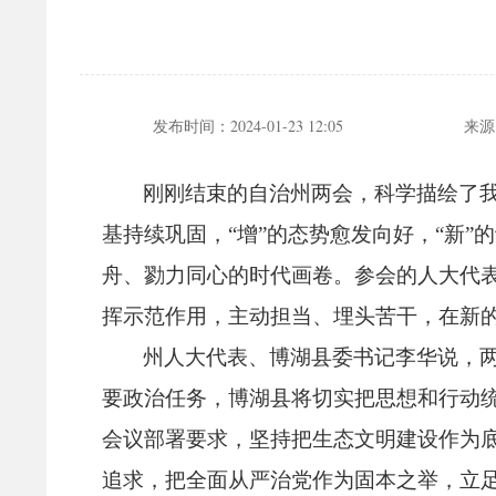
发布时间：
2024-01-23 12:05
来源
刚刚结束的自治州两会，
科学描绘了我
基持续巩固，
“增”的态势愈发向好，
“新”
舟、
勠力同心的时代画卷。
参会的人大代
挥示范作用，
主动担当、
埋头苦干，
在新
州人大代表、
博湖县委书记李华说，
要政治任务，
博湖县将切实把思想和行动
会议部署要求，
坚持把生态文明建设作为
追求，
把全面从严治党作为固本之举，
立