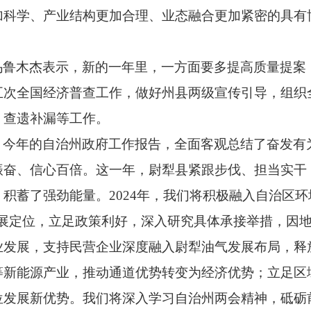
加科学、
产业结构更加合理、
业态融合更加紧密的具有
乌鲁木杰表示，
新的一年里，
一方面要多提高质量提案
五次全国经济普查工作，
做好州县两级宣传引导，
组织
、
查遗补漏等工作。
，
今年的自治州政府工作报告，
全面客观总结了奋发有为
振奋、
信心百倍。
这一年，
尉犁县紧跟步伐、
担当实干
，
积蓄了强劲能量。
2024年，
我们将积极融入自治区环
展定位，
立足政策利好，
深入研究具体承接举措，
因
业发展，
支持民营企业深度融入尉犁油气发展布局，
释
等新能源产业，
推动通道优势转变为经济优势；
立足区
位发展新优势。
我们将深入学习自治州两会精神，
砥砺