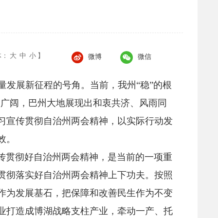
体：
大
中
小
】
微博
微信
量发展新征程的号角。
当前，
我州“稳”的根
加广阔，
巴州大地展现出和衷共济、
风雨同
习宣传贯彻自治州两会精神，
以实际行动发
效。
传贯彻好自治州两会精神，
是当前的一项重
贯彻落实好自治州两会精神上下功夫。
按照
作为发展基石，
把保障和改善民生作为不变
业打造成博湖战略支柱产业，
牵动一产、
托