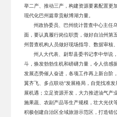
举二产、
推动三产，
构建资源要素配置更
现代化巴州篇章贡献博湖力量。
州政协委员、
巴州统计普查中心主任
面，
要认真履行岗位职责，
做好自治州第
州普查机构人员做好现场指导、
数据审核
州人大代表、
尉犁县委书记李中华说
斗，
焕发勃勃生机和磅礴力量，
令人倍感
发展态势催人奋进，
各项工作再上新台阶
翼齐飞、
多点联动”发展格局，
自觉找准发
展机遇；
立足资源开发，
大力推进油气产
施果蔬、
农副产品等生产规模，
壮大光伏
积极创建自治区全域旅游示范区，
打造错