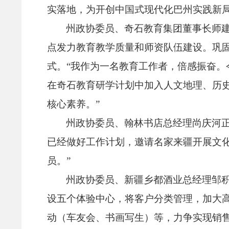
实落地，
为开创中国式现代化巴州实践新
州政协委员、
奇石教育集团董事长师
点发力教育教学质量和师资队伍建设。
巩
式。
“我作为一名教育工作者，
倍感振奋。
在奇石教育研学计划中加入人文地理、
历
核心素养。
”
州政协委员、
翰林书店总经理尚庆河
已经做好工作计划，
邀请名家来疆开展文
员。
”
州政协委员、
新疆乡都酒业总经理邹
设五个体验中心，
将客户分类管理，
加大
动（车友会、
书画写生）等，
力争实现销