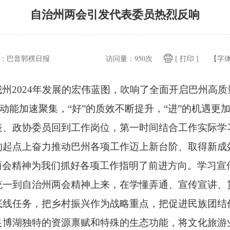
自治州两会引发代表委员热烈反响
：
巴音郭楞日报
访问量：
950次
[ 打印 ]
【字
州2024年发展的宏伟蓝图，
吹响了全面开启巴州高质
的动能加速聚集，
“好”的质效不断提升，
“进”的机遇更
表、
政协委员回到工作岗位，
第一时间结合工作实际学
的起点上奋力推动巴州各项工作迈上新台阶、
取得新成
两会精神为我们抓好各项工作指明了前进方向。
学习宣
统一到自治州两会精神上来，
在学懂弄通、
宣传宣讲、
底线任务，
把乡村振兴作为战略重点，
把促进民族团结
足博湖独特的资源禀赋和特殊的生态功能，
将文化旅游