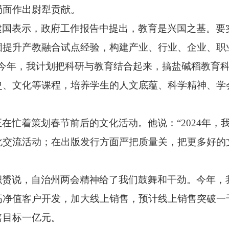
局面作出尉犁贡献。
建国表示，
政府工作报告中提出，
教育是兴国之基。
要
固提升产教融合试点经验，
构建产业、
行业、
企业、
职
今年，
我计划把科研与教育结合起来，
搞盐碱稻教育
史、
文化等课程，
培养学生的人文底蕴、
科学精神、
学
正在忙着策划春节前后的文化活动。
他说：“2024年，
化交流活动；
在出版发行方面严把质量关，
把更多好的
积赟说，
自治州两会精神给了我们鼓舞和干劲。
今年，
高净值客户开发，
加大线上销售，
预计线上销售突破一
售目标一亿元。