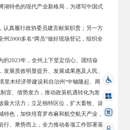
博湖特色的现代产业新格局，
为谱写中国式
，
认真履行政协委员建言献策职责；
另一方
全州2000多名“两员”做好现场登记，
组织全
的2023年，
全州上下坚定信心、
团结奋
，
发展质效明显提升、
发展成果惠及人民、
塔里木经济带建设和自治州“中轴隆起、
两
地制宜、
借势发力，
推动政策机遇转化为发
放最大活力；
立足独特区位，
扩大畜牧、
设
域特色，
加快培育罗布麻和航空航天产业，
前行、
乘势而上，
全力推动各项工作部署落