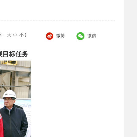
体：
大
中
小
】
微博
微信
展目标任务