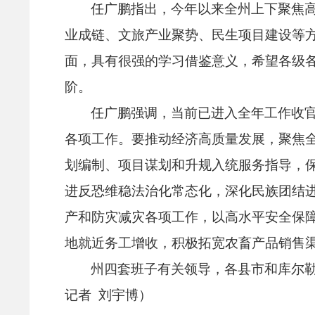
任广鹏指出，
今年以来全州上下聚焦
业成链、
文旅产业聚势、
民生项目建设等
面，
具有很强的学习借鉴意义，
希望各级
阶。
任广鹏强调，
当前已进入全年工作收
各项工作。
要推动经济高质量发展，
聚焦
划编制、
项目谋划和升规入统服务指导，
进反恐维稳法治化常态化，
深化民族团结
产和防灾减灾各项工作，
以高水平安全保
地就近务工增收，
积极拓宽农畜产品销售
州四套班子有关领导，
各县市和库尔
记者 刘宇博）