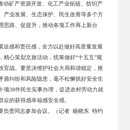
推动矿产资源开发、
化工产业拓链、
纺织产
、
产业发展、
生态保护、
民生改善等多个方
理思路、
促提升，
推动各项工作再上新台
紧迫感和责任感，
全力以赴做好高质量发展
，
精心策划文旅活动，
统筹做好“十五五”规
收官战。
要坚决维护社会大局和谐稳定，
推
矛盾纠纷和风险隐患，
毫不松懈抓好安全生
十项38件民生实事办理，
促进农村劳动力就
群众的获得感幸福感安全感。
要负责同志参加会议。
（记者 杨晓东 特约