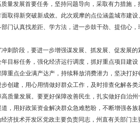
高质量发展首要任务，
坚持问题导向，
采取有力措施，
方面取得新突破新成效。
此次观摩的点位涵盖城市建设
各部门认真找差距、
学方法，
进一步鼓干劲、
提信心，
官冲刺阶段，
要进一步增强谋发展、
抓发展、
促发展的
全年目标任务，
强化经济运行调度，
抓好重点项目建设
保障重点企业满产达产，
持续释放消费潜力，
坚决打好
进步创建，
用心用情做好群众工作，
及时排查化解各类
障高质量发展。
要更好保障改善民生，
扎实做好自治州
渠道，
用好政策资金解决群众急难愁盼，
不断增强各族
勒经济技术开发区党政主要负责同志，
州直有关部门主