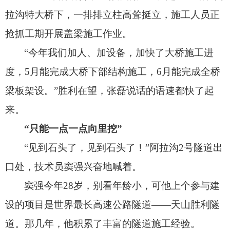
拉沟特大桥下，
一排排立柱高耸挺立，
施工人员正
抢抓工期开展盖梁施工作业。
“今年我们加人、
加设备，
加快了大桥施工进
度，
5月能完成大桥下部结构施工，
6月能完成全桥
梁板架设。
”胜利在望，
张磊说话的语速都快了起
来。
“只能一点一点向里挖”
“见到石头了，
见到石头了！
”阿拉沟2号隧道出
口处，
技术员窦强兴奋地喊着。
窦强今年28岁，
别看年龄小，
可他上个参与建
设的项目是世界最长高速公路隧道——天山胜利隧
道。
那几年，
他积累了丰富的隧道施工经验。