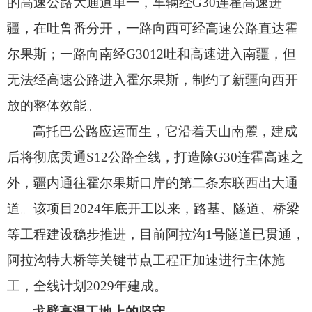
的高速公路大通道单一，
车辆经G30连霍高速进
疆，
在吐鲁番分开，
一路向西可经高速公路直达霍
尔果斯；
一路向南经G3012吐和高速进入南疆，
但
无法经高速公路进入霍尔果斯，
制约了新疆向西开
放的整体效能。
高托巴公路应运而生，
它沿着天山南麓，
建成
后将彻底贯通S12公路全线，
打造除G30连霍高速之
外，
疆内通往霍尔果斯口岸的第二条东联西出大通
道。
该项目2024年底开工以来，
路基、
隧道、
桥梁
等工程建设稳步推进，
目前阿拉沟1号隧道已贯通，
阿拉沟特大桥等关键节点工程正加速进行主体施
工，
全线计划2029年建成。
戈壁高温工地上的坚守