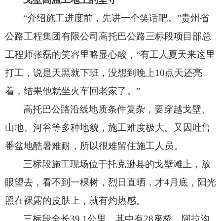
“介绍施工进度前，
先讲一个笑话吧。
”贵州省
公路工程集团有限公司高托巴公路三标段项目部总
工程师张磊的笑容里略显心酸，
“有工人夏天来这里
打工，
说是天黑就下班，
没想到晚上10点天还亮
着，
结果他就坐火车回老家了。
”
高托巴公路沿线地质条件复杂，
要穿越戈壁、
山地、
河谷等多种地貌，
施工难度极大。
又因吐鲁
番盆地酷暑难耐，
所以很难留住施工人员。
三标段施工现场位于托克逊县的戈壁滩上，
放
眼望去，
看不到一棵树，
烈日直晒，
才4月底，
阳光
照在裸露的皮肤上，
就有灼热感。
三标段全长39.1公里，
其中有28座桥，
阿拉沟