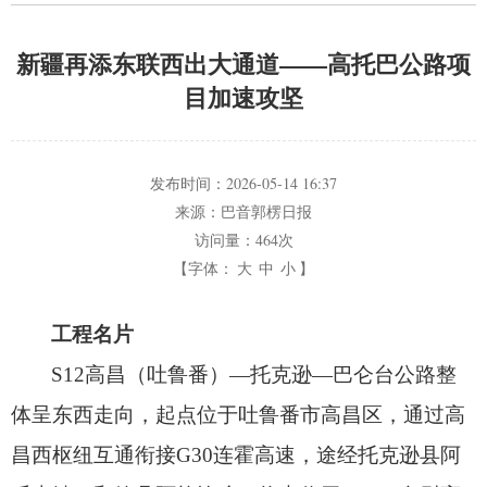
新疆再添东联西出大通道——高托巴公路项
目加速攻坚
发布时间：
2026-05-14 16:37
来源：
巴音郭楞日报
访问量：
464次
【字体：
大
中
小
】
工程名片
S12高昌（吐鲁番）—托克逊—巴仑台公路整
体呈东西走向，
起点位于吐鲁番市高昌区，
通过高
昌西枢纽互通衔接G30连霍高速，
途经托克逊县阿