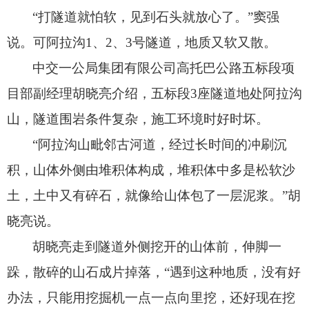
“打隧道就怕软，
见到石头就放心了。
”窦强
说。
可阿拉沟1、
2、
3号隧道，
地质又软又散。
中交一公局集团有限公司高托巴公路五标段项
目部副经理胡晓亮介绍，
五标段3座隧道地处阿拉沟
山，
隧道围岩条件复杂，
施工环境时好时坏。
“阿拉沟山毗邻古河道，
经过长时间的冲刷沉
积，
山体外侧由堆积体构成，
堆积体中多是松软沙
土，
土中又有碎石，
就像给山体包了一层泥浆。
”胡
晓亮说。
胡晓亮走到隧道外侧挖开的山体前，
伸脚一
跺，
散碎的山石成片掉落，
“遇到这种地质，
没有好
办法，
只能用挖掘机一点一点向里挖，
还好现在挖