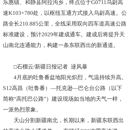
乐惠镇、
和静县阿拉沟乡，
终点位于G0711乌尉高
速K103+780处，
以枢纽互通方式接入乌尉高速。
公
路全长210.885公里，
全线采用双向四车道高速公路
标准建设，
预计2029年建成通车。
建成后将提升天
山南北连通能力，
构建一条东联西出的新通道。
□石榴云/新疆日报记者 逯风暴
4月底的吐鲁番盆地阳光炽烈，
气温持续升高。
S12高昌（吐鲁番）—托克逊—巴仑台公路（以下
简称“高托巴公路”）建设现场如当地的天气一样，
一派热烈景象。
天山分割新疆南北，
长期以来，
新疆东联西出