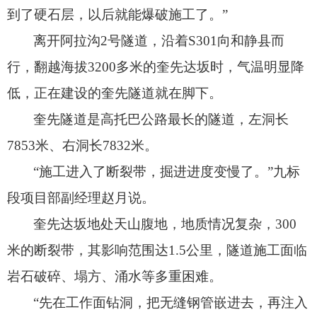
到了硬石层，
以后就能爆破施工了。
”
离开阿拉沟2号隧道，
沿着S301向和静县而
行，
翻越海拔3200多米的奎先达坂时，
气温明显降
低，
正在建设的奎先隧道就在脚下。
奎先隧道是高托巴公路最长的隧道，
左洞长
7853米、
右洞长7832米。
“施工进入了断裂带，
掘进进度变慢了。
”九标
段项目部副经理赵月说。
奎先达坂地处天山腹地，
地质情况复杂，
300
米的断裂带，
其影响范围达1.5公里，
隧道施工面临
岩石破碎、
塌方、
涌水等多重困难。
“先在工作面钻洞，
把无缝钢管嵌进去，
再注入