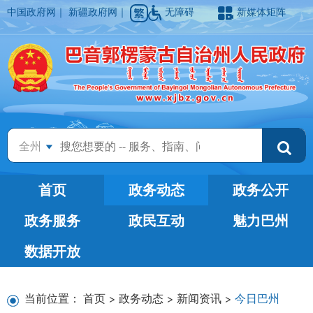
中国政府网
｜
新疆政府网
｜
无障碍
新媒体矩阵
全州
首页
政务动态
政务公开
政务服务
政民互动
魅力巴州
数据开放
当前位置：
首页
>
政务动态
>
新闻资讯
>
今日巴州