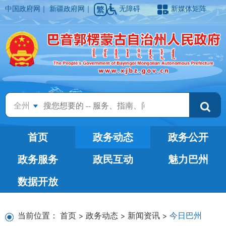
中国政府网
｜
新疆政府网
｜
无障碍
新媒体矩阵
全州
首页
政务动态
政务公开
政务服务
政民互动
魅力巴州
数据开放
当前位置：
首页
>
政务动态
>
新闻资讯
>
今日巴州