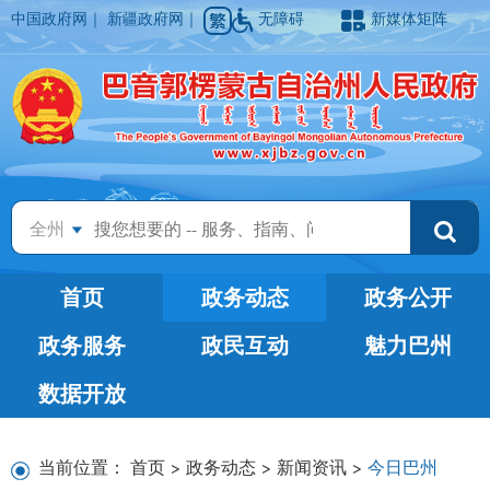
中国政府网
｜
新疆政府网
｜
无障碍
新媒体矩阵
全州
首页
政务动态
政务公开
政务服务
政民互动
魅力巴州
数据开放
当前位置：
首页
>
政务动态
>
新闻资讯
>
今日巴州