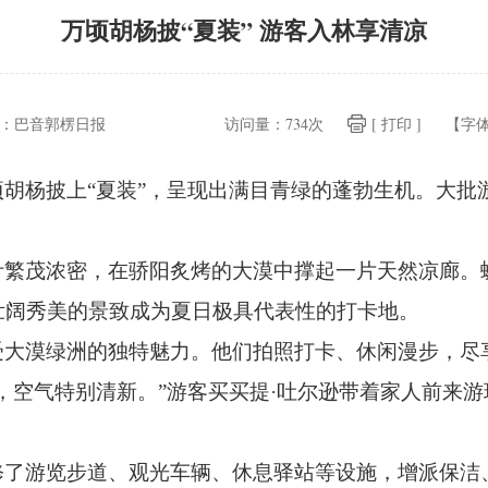
万顷胡杨披“夏装” 游客入林享清凉
：
巴音郭楞日报
访问量：
734次
[ 打印 ]
【字
胡杨披上“夏装”，
呈现出满目青绿的蓬勃生机。
大批
叶繁茂浓密，
在骄阳炙烤的大漠中撑起一片天然凉廊。
壮阔秀美的景致成为夏日极具代表性的打卡地。
受大漠绿洲的独特魅力。
他们拍照打卡、
休闲漫步，
尽
，
空气特别清新。
”游客买买提·吐尔逊带着家人前来游
修了游览步道、
观光车辆、
休息驿站等设施，
增派保洁