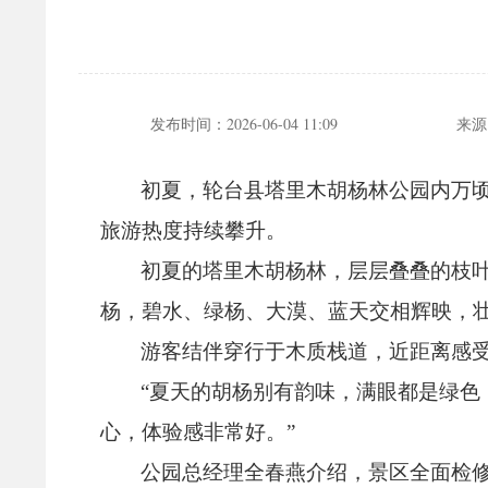
发布时间：
2026-06-04 11:09
来源
初夏，
轮台县塔里木胡杨林公园内万顷
旅游热度持续攀升。
初夏的塔里木胡杨林，
层层叠叠的枝
杨，
碧水、
绿杨、
大漠、
蓝天交相辉映，
游客结伴穿行于木质栈道，
近距离感
“夏天的胡杨别有韵味，
满眼都是绿色
心，
体验感非常好。
”
公园总经理全春燕介绍，
景区全面检