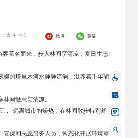
体：
大
中
小
】
微博
微信
游客慕名而来，
步入林间享清凉，
夏日生态
蜿蜒的塔里木河水静静流淌，
滋养着千年胡
享林间惬意与清凉。
玩，
“远离城市的燥热，
在林间散步特别舒
、
安保和志愿服务人员，
常态化开展环境整