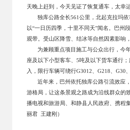
天晚上赶到，
今天见证了恢复通车，
太幸
独库公路全长561公里，
北起克拉玛依
以“一日历四季，
十里不同天”闻名。
巴州段
观带。
受山区降雪、
结冰等自然因素影响
为兼顾重点项目施工与公众出行，
今
座及以下小型客车、
5吨及以下货车通行；
入，
限行车辆可绕行G3012、
G218、
G30
近年来，
巴州依托独库公路引流效应
游格局，
让这条景观之路成为沿线群众的
播电视和旅游局、
和静县人民政府、
携程
丽君 王建刚）