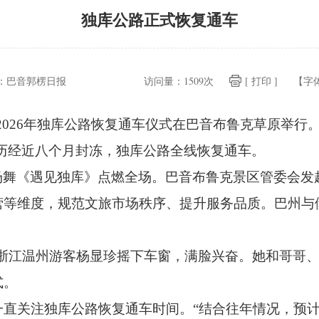
独库公路正式恢复通车
：
巴音郭楞日报
访问量：
1509次
[ 打印 ]
【字
2026年独库公路恢复通车仪式在巴音布鲁克草原举行
历经近八个月封冻，
独库公路全线恢复通车。
场舞《遇见独库》点燃全场。
巴音布鲁克景区管委会发起
营等维度，
规范文旅市场秩序、
提升服务品质。
巴州与
的浙江温州游客杨显珍摇下车窗，
满脸兴奋。
她和哥哥
式。
一直关注独库公路恢复通车时间。
“结合往年情况，
预