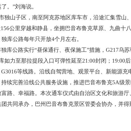
运了。
”刘海说。
市独山子区，
南至阿克苏地区库车市，
沿途汇集雪山
156公里穿越和静县，
坐拥巴音布鲁克草原、
九曲十
，
独库公路每年只开放4个月左右。
年独库公路实行“昼保通行、
夜保施工”措施，
G217乌
库如力至那拉提段入口可弹性延至21:00封闭；
19:0
、
G3016等线路。
沿线自驾营地、
观景平台、
新能源充
，
持续完善沿线公共服务设施，
推进巴音布鲁克5A级
致富路、
幸福路。
本次通车仪式由自治区文化和旅游厅
集团共同承办，
巴州巴音布鲁克景区管委会协办，
并得