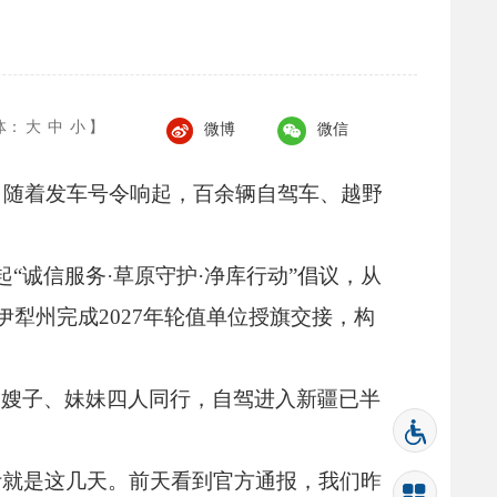
体：
大
中
小
】
微博
微信
。
随着发车号令响起，
百余辆自驾车、
越野
“诚信服务·草原守护·净库行动”倡议，
从
伊犁州完成2027年轮值单位授旗交接，
构
、
嫂子、
妹妹四人同行，
自驾进入新疆已半
计就是这几天。
前天看到官方通报，
我们昨