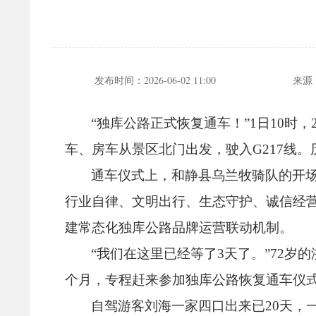
发布时间：
2026-06-02 11:00
来源
“独库公路正式恢复通车！
”1日10时，
车、
房车从景区北门出发，
驶入G217线。
通车仪式上，
和静县乌兰牧骑队的开
行业自律、
文明出行、
生态守护、
诚信经
建常态化独库公路品牌运营联动机制。
“我们在这里已经等了3天了。
”72岁
个月，
专程赶来参加独库公路恢复通车仪
自驾游客刘海一家四口出来已20天，