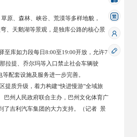
、
草原、
森林、
峡谷、
荒漠等多样地貌，
八弯、
天鹅湖等景观，
是独库公路的核心景
苏驿至库如力段每日8:00至19:00开放，
允许7
0后那拉提、
乔尔玛等入口禁止社会车辆驶
电等配套设施及服务进一步完善。
景区提质升级，
着力构建“快进慢游”全域旅
、
巴州人民政府联合主办，
巴州文化体育广
到了吉利汽车集团的大力支持。
（记者 景