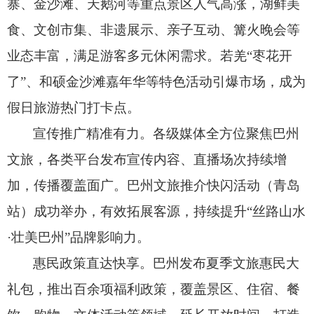
寨、
金沙滩、
天鹅河等重点景区人气高涨，
湖鲜美
食、
文创市集、
非遗展示、
亲子互动、
篝火晚会等
业态丰富，
满足游客多元休闲需求。
若羌“枣花开
了”、
和硕金沙滩嘉年华等特色活动引爆市场，
成为
假日旅游热门打卡点。
宣传推广精准有力。
各级媒体全方位聚焦巴州
文旅，
各类平台发布宣传内容、
直播场次持续增
加，
传播覆盖面广。
巴州文旅推介快闪活动（青岛
站）成功举办，
有效拓展客源，
持续提升“丝路山水
·壮美巴州”品牌影响力。
惠民政策直达快享。
巴州发布夏季文旅惠民大
礼包，
推出百余项福利政策，
覆盖景区、
住宿、
餐