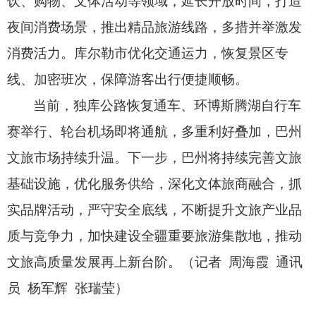
饮、
购物、
文体活动等领域，
延长开放时间，
打造
夜间消费场景，
推出精品旅游线路，
多措并举激发
消费活力。
库尔勒市优化交通运力，
恢复景区专
线、
加密班次，
保障游客出行便捷顺畅。
当前，
独库公路恢复通车、
环博斯腾湖自行车
赛举行、
轮台机场即将通航，
多重利好叠加，
巴州
文旅市场持续升温。
下一步，
巴州将持续完善文旅
基础设施，
优化服务供给，
深化文体旅商融合，
抓
实品牌活动，
严守安全底线，
不断提升文旅产业品
质与竞争力，
加快建设全疆重要旅游集散地，
推动
文旅高质量发展再上新台阶。
（记者 周海霞 通讯
员 杨军辉 张瑞莹）