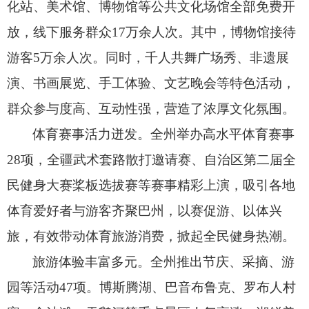
化站、
美术馆、
博物馆等公共文化场馆全部免费开
放，
线下服务群众17万余人次。
其中，
博物馆接待
游客5万余人次。
同时，
千人共舞广场秀、
非遗展
演、
书画展览、
手工体验、
文艺晚会等特色活动，
群众参与度高、
互动性强，
营造了浓厚文化氛围。
体育赛事活力迸发。
全州举办高水平体育赛事
28项，
全疆武术套路散打邀请赛、
自治区第二届全
民健身大赛桨板选拔赛等赛事精彩上演，
吸引各地
体育爱好者与游客齐聚巴州，
以赛促游、
以体兴
旅，
有效带动体育旅游消费，
掀起全民健身热潮。
旅游体验丰富多元。
全州推出节庆、
采摘、
游
园等活动47项。
博斯腾湖、
巴音布鲁克、
罗布人村