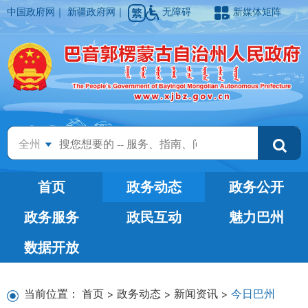
中国政府网
｜
新疆政府网
｜
无障碍
新媒体矩阵
全州
首页
政务动态
政务公开
政务服务
政民互动
魅力巴州
数据开放
当前位置：
首页
>
政务动态
>
新闻资讯
>
今日巴州