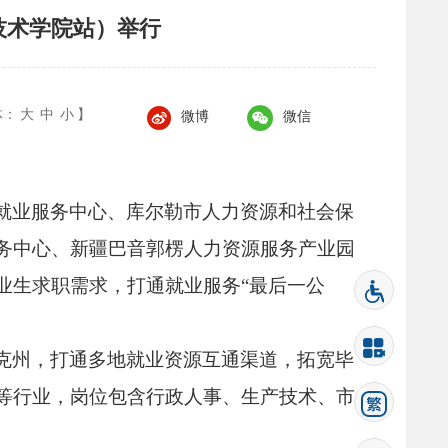
技术学院站）举行
体：
大
中
小
】
微博
微信
就业服务中心、
库尔勒市人力资源和社会保
务中心、
新疆巴音郭楞人力资源服务产业园
业生求职需求，
打通就业服务“最后一公
克州，
打通多地就业资源互通渠道，
拓宽毕
等行业，
岗位包含行政人事、
生产技术、
市