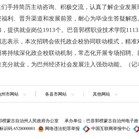
生们手持简历主动咨询、
积极交流，
认真了解企业发展
资福利、
晋升渠道和发展前景，
耐心为毕业生答疑解惑
加，
提供就业岗位1913个。
巴音郭楞职业技术学院111
同志表示，
本次招聘会依托政企校协同联动模式，
精准
州将持续深化政企校联动机制，
常态化开展专场招聘、
量充分就业，
为巴州经济社会发展注入强劲动能。
（记
地州市网站
各县市网站
其他网站
郭楞蒙古自治州人民政府办公室
承办单位：巴音郭楞蒙古自治州电子政
识码 6528000001
网络违法犯罪举报
中国互联网举报中心