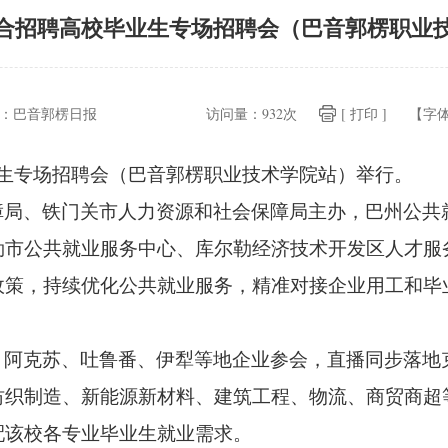
合招聘高校毕业生专场招聘会（巴音郭楞职业
：
巴音郭楞日报
访问量：
932次
[ 打印 ]
【字
生专场招聘会（巴音郭楞职业技术学院站）举行。
障局、
铁门关市人力资源和社会保障局主办，
巴州公共
勒市公共就业服务中心、
库尔勒经济技术开发区人才服
政策，
持续优化公共就业服务，
精准对接企业用工和毕
，
阿克苏、
吐鲁番、
伊犁等地企业参会，
直播同步落地
纺织制造、
新能源新材料、
建筑工程、
物流、
商贸商超
配该校各专业毕业生就业需求。