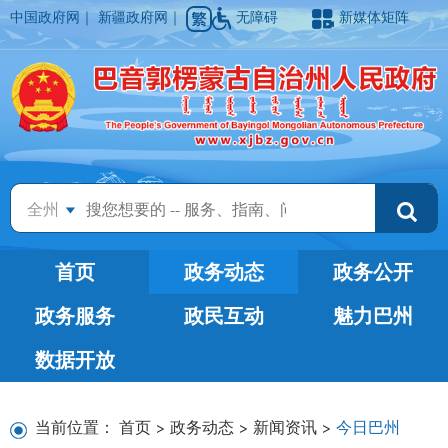
中国政府网
｜
新疆政府网
｜
无障碍
新媒体矩阵
全州
首页
政务动态
政务公开
政务服务
政民互动
魅力巴州
数据开放
当前位置：
首页
>
政务动态
>
新闻资讯
>
今日巴州