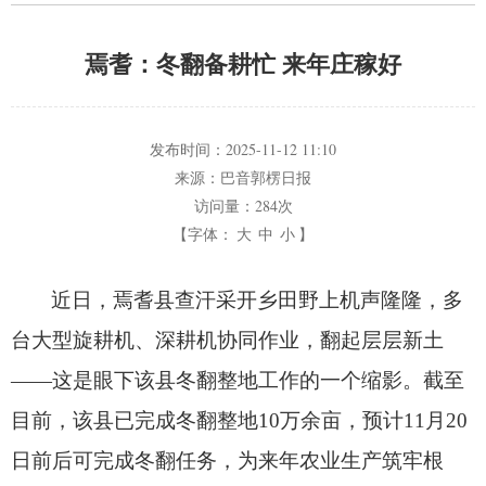
焉耆：冬翻备耕忙 来年庄稼好
发布时间：
2025-11-12 11:10
来源：
巴音郭楞日报
访问量：
284次
【字体：
大
中
小
】
近日，
焉耆县查汗采开乡田野上机声隆隆，
多
台大型旋耕机、
深耕机协同作业，
翻起层层新土
——这是眼下该县冬翻整地工作的一个缩影。
截至
目前，
该县已完成冬翻整地10万余亩，
预计11月20
日前后可完成冬翻任务，
为来年农业生产筑牢根