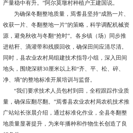
产量稳中有升。
”阿尔莫墩村种植户王建国说。
为确保冬翻整地质量，
焉耆县坚持“成熟一片、
收获一片、
冬翻整地一片”的策略，
科学调配机械资
源，
避免秋收与冬翻“抢时”。
各乡镇（场）同步推
进秸秆、
滴灌带和残膜回收，
确保田间应清尽清。
同时，
县农业农村局组建技术指导小组，
深入田间
地头，
围绕深耕30厘米以上和“齐、
平、
松、
碎、
净、
墒”的整地标准开展培训与监督。
“我们要求技术人员包村到田，
全程跟踪作业质
量，
确保应翻尽翻。
”焉耆县农业农村局农机技术推
广站站长张晨介绍，
通过标准化作业，
全县冬翻整
地质量显著提升，
为来年播种和作物生长创造了良