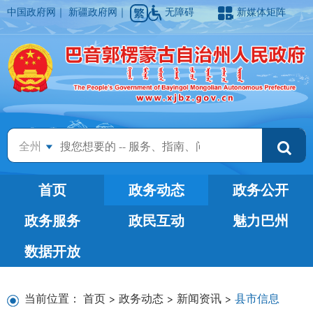
中国政府网
｜
新疆政府网
｜
无障碍
新媒体矩阵
全州
首页
政务动态
政务公开
政务服务
政民互动
魅力巴州
数据开放
当前位置：
首页
>
政务动态
>
新闻资讯
>
县市信息