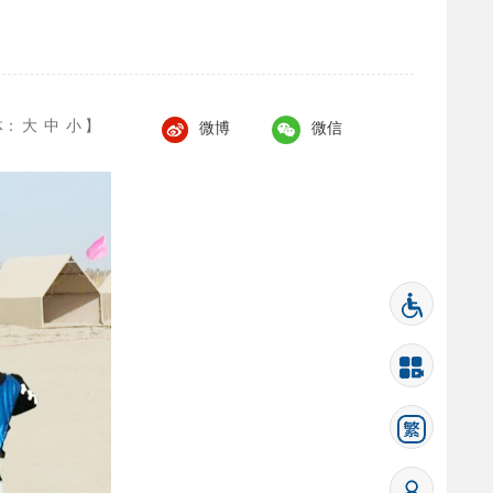
体：
大
中
小
】
微博
微信