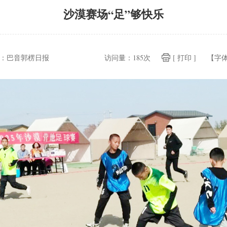
沙漠赛场“足”够快乐
：
巴音郭楞日报
访问量：
185次
[ 打印 ]
【字