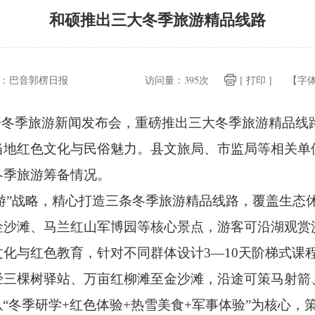
和硕推出三大冬季旅游精品线路
：
巴音郭楞日报
访问量：
395次
[ 打印 ]
【字
开冬季旅游新闻发布会，
重磅推出三大冬季旅游精品线
当地红色文化与民俗魅力。
县文旅局、
市监局等相关单
冬季旅游筹备情况。
游”战略，
精心打造三条冬季旅游精品线路，
覆盖生态
金沙滩、
马兰红山军博园等核心景点，
游客可沿湖观赏
文化与红色教育，
针对不同群体设计3—10天阶梯式课
经三棵树驿站、
万亩红柳滩至金沙滩，
沿途可策马射箭
以“冬季研学+红色体验+热雪美食+军事体验”为核心，