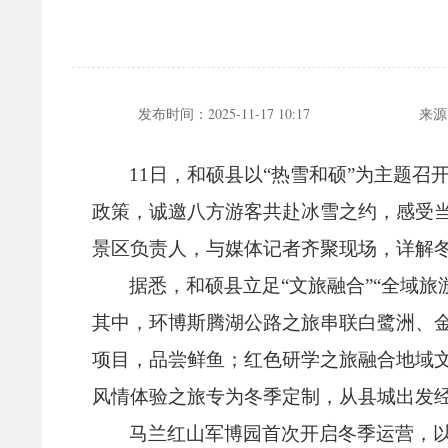
发布时间：
2025-11-17 10:17
来源
11日，
和硕县以“热雪和硕”为主题召
政策，
诚邀八方游客共赴冰雪之约，
感受
景区负责人，
与媒体记者齐聚现场，
详解
据悉，
和硕县立足“文旅融合”“全域旅
其中，
环博斯腾湖公路之旅串联白鹭洲、
项目，
品尝鲜鱼；
红色研学之旅融合地域
风情体验之旅专为冬季定制，
从县城出发
马兰红山军博园首次开启冬季运营，