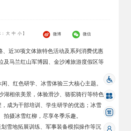
体：
大
中
小
】
微博
微信
路、
近30项文体旅特色活动及系列消费优惠
位及马兰红山军博园、
金沙滩旅游度假区等
休闲、
红色研学、
冰雪体验三大核心主题。
沙湖相依美景，
体验滑沙、
骆驼骑行等特色
程，
成为干部培训、
学生研学的优选；
冰雪
、
拍摄冰雪红柳，
尽享冬季乐趣。
策划雪地拓展训练、
军事装备模拟操作等沉