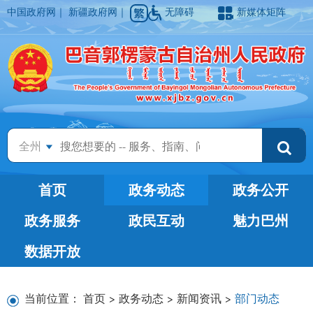
中国政府网
｜
新疆政府网
｜
无障碍
新媒体矩阵
全州
首页
政务动态
政务公开
政务服务
政民互动
魅力巴州
数据开放
当前位置：
首页
>
政务动态
>
新闻资讯
>
部门动态