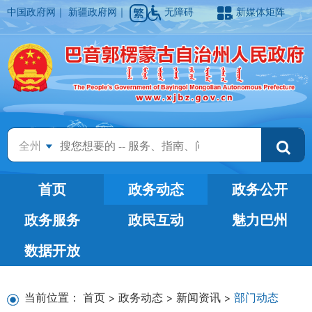
中国政府网
｜
新疆政府网
｜
无障碍
新媒体矩阵
全州
首页
政务动态
政务公开
政务服务
政民互动
魅力巴州
数据开放
当前位置：
首页
>
政务动态
>
新闻资讯
>
部门动态