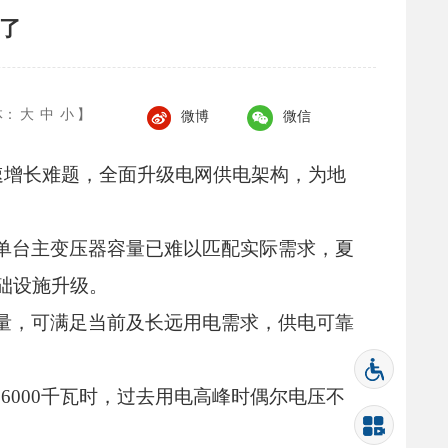
愁了
体：
大
中
小
】
微博
微信
速增长难题，
全面升级电网供电架构，
为地
单台主变压器容量已难以匹配实际需求，
夏
础设施升级。
量，
可满足当前及长远用电需求，
供电可靠
000千瓦时，
过去用电高峰时偶尔电压不