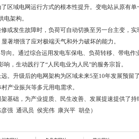
动了区域电网运行方式的根本性提升。
变电站从原有单
供电架构。
检修或发生故障时，
负荷可自动切换至另一台主变，
实
，
显著增强了应对极端天气和外力破坏的能力。
为导向。
通过综合运用发电车保电、
负荷转移、
带电作
影响，
生动践行了“人民电业为人民”的服务宗旨。
长远。
升级后的电网架构为区域未来5至10年发展预留
乡村产业振兴等多元用电需求。
网架基础，
为产业提质、
民生改善、
发展提速提供了持
陈彦强 通讯员 侯宪伟 康兴平 胡垒）