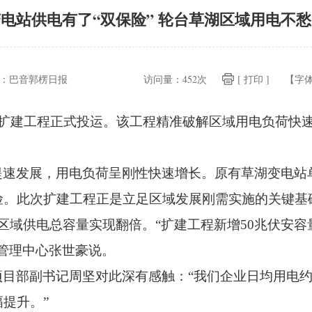
电站供电有了“双保险” 轮台草湖区域用电不
：
巴音郭楞日报
访问量：
452次
[ 打印 ]
【字
期扩建工程正式投运。
该工程精准破解区域用电负荷快
。
提速发展，
用电负荷呈刚性快速增长。
原有草湖变电站
险。
此次扩建工程正是立足区域发展刚需实施的关键基
区域供电总容量实现翻倍。
“扩建工程新增50兆伏安容
管理中心张世豪说。
目部副书记周坚对此深有感触：“我们企业日均用电约6
幅提升。
”