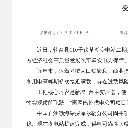
变
发布时间：
2026-01-04 10:06
来源
近日，
轮台县110千伏草湖变电站二
方经济社会高质量发展筑牢坚实电力保障
近年来，
随着区域人口集聚和工商业
冬用电高峰期多次接近满载，
存在过载风
工程核心内容是新增1台主变压器，
使
性实现质的飞跃。
”国网巴州供电公司项目
中国石油渤海钻探库尔勒分公司固井项
稳。
现在变电站扩建完成，
供电可靠性大