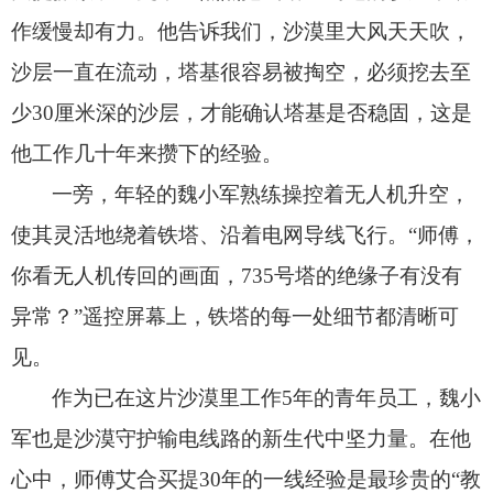
作缓慢却有力。
他告诉我们，
沙漠里大风天天吹，
沙层一直在流动，
塔基很容易被掏空，
必须挖去至
少30厘米深的沙层，
才能确认塔基是否稳固，
这是
他工作几十年来攒下的经验。
一旁，
年轻的魏小军熟练操控着无人机升空，
使其灵活地绕着铁塔、
沿着电网导线飞行。
“师傅，
你看无人机传回的画面，
735号塔的绝缘子有没有
异常？
”遥控屏幕上，
铁塔的每一处细节都清晰可
见。
作为已在这片沙漠里工作5年的青年员工，
魏小
军也是沙漠守护输电线路的新生代中坚力量。
在他
心中，
师傅艾合买提30年的一线经验是最珍贵的“教