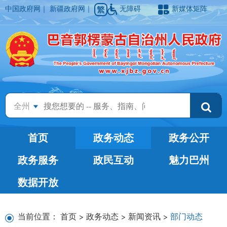
中国政府网
｜
新疆政府网
｜
无障碍
新媒体矩阵
全州
首页
政务动态
政务公开
政务服务
政民互动
魅力巴州
数据开放
当前位置：
首页
>
政务动态
>
新闻资讯
>
部门动态