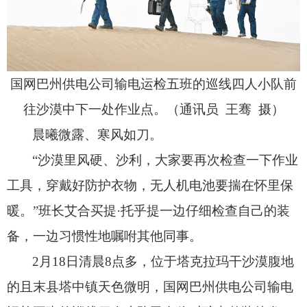
国网巴州供电公司输电运检五班的巡线四人小队前
往沙漠中下一处作业点。
（通讯员 王骞 摄）
晨曦微露、寒风如刀。
“沙漠里风硬、
沙利，
大家要再次检查一下作业
工具，
穿戴好防护衣物，
无人机电池要揣在怀里保
暖。
”班长艾合买提·托乎提一边仔细检查自己的装
备，
一边习惯性地嘱咐其他同事。
2月18日清晨8点多，
位于塔克拉玛干沙漠腹地
的且末县塔中镇天色微明，
国网巴州供电公司输电