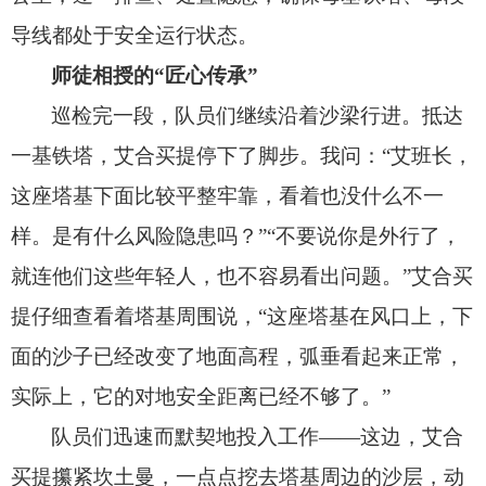
导线都处于安全运行状态。
师徒相授的“匠心传承”
巡检完一段，
队员们继续沿着沙梁行进。
抵达
一基铁塔，
艾合买提停下了脚步。
我问：“艾班长，
这座塔基下面比较平整牢靠，
看着也没什么不一
样。
是有什么风险隐患吗？
”“不要说你是外行了，
就连他们这些年轻人，
也不容易看出问题。
”艾合买
提仔细查看着塔基周围说，
“这座塔基在风口上，
下
面的沙子已经改变了地面高程，
弧垂看起来正常，
实际上，
它的对地安全距离已经不够了。
”
队员们迅速而默契地投入工作——这边，
艾合
买提攥紧坎土曼，
一点点挖去塔基周边的沙层，
动