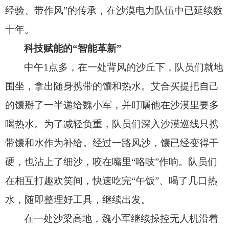
经验、
带作风”的传承，
在沙漠电力队伍中已延续数
十年。
科技赋能的“智能革新”
中午1点多，
在一处背风的沙丘下，
队员们就地
围坐，
拿出随身携带的馕和热水。
艾合买提把自己
的馕掰了一半递给魏小军，
并叮嘱他在沙漠里要多
喝热水。
为了减轻负重，
队员们深入沙漠巡线只携
带馕和水作为补给。
经过一路风沙，
馕已经变得干
硬，
也沾上了细沙，
咬在嘴里“咯吱”作响。
队员们
在相互打趣欢笑间，
快速吃完“午饭”、
喝了几口热
水，
随即整理好工具，
继续出发。
在一处沙梁高地，
魏小军继续操控无人机沿着