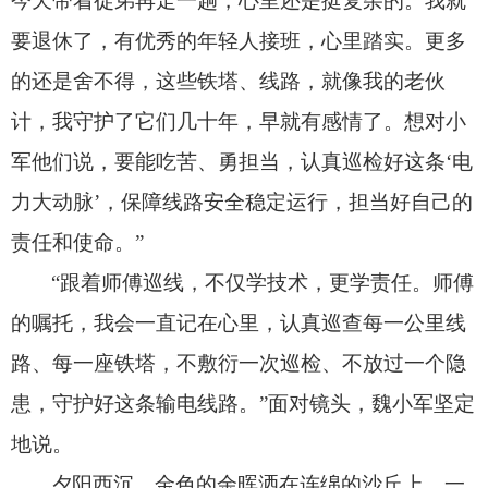
今天带着徒弟再走一趟，
心里还是挺复杂的。
我就
要退休了，
有优秀的年轻人接班，
心里踏实。
更多
的还是舍不得，
这些铁塔、
线路，
就像我的老伙
计，
我守护了它们几十年，
早就有感情了。
想对小
军他们说，
要能吃苦、
勇担当，
认真巡检好这条‘电
力大动脉’，
保障线路安全稳定运行，
担当好自己的
责任和使命。
”
“跟着师傅巡线，
不仅学技术，
更学责任。
师傅
的嘱托，
我会一直记在心里，
认真巡查每一公里线
路、
每一座铁塔，
不敷衍一次巡检、
不放过一个隐
患，
守护好这条输电线路。
”面对镜头，
魏小军坚定
地说。
夕阳西沉，
金色的余晖洒在连绵的沙丘上，
一