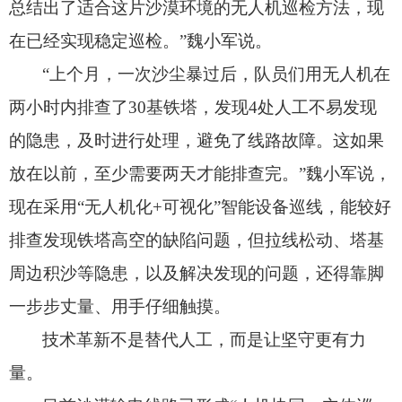
总结出了适合这片沙漠环境的无人机巡检方法，
现
在已经实现稳定巡检。
”魏小军说。
“上个月，
一次沙尘暴过后，
队员们用无人机在
两小时内排查了30基铁塔，
发现4处人工不易发现
的隐患，
及时进行处理，
避免了线路故障。
这如果
放在以前，
至少需要两天才能排查完。
”魏小军说，
现在采用“无人机化+可视化”智能设备巡线，
能较好
排查发现铁塔高空的缺陷问题，
但拉线松动、
塔基
周边积沙等隐患，
以及解决发现的问题，
还得靠脚
一步步丈量、
用手仔细触摸。
技术革新不是替代人工，而是让坚守更有力
量。