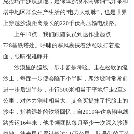
克拉玛干沙漠腹地，
是保障沙漠东南缘油气开采和
塔中地区群众生产生活的“电力大动脉”，
也是世界
上穿越沙漠距离最长的220千伏高压输电线路。
上午10点，
我们跟随队员到达作业起点——
728基铁塔处。
呼啸的寒风裹挟着沙粒吹打着脸
面，
眼睛很难睁开。
沙漠里的巡线，
步步皆是考验。
走在松软的流
沙上，
每踩一步便会陷下小半脚，
爬沙坡时常常前
进一步后退半步，
步行500米相当于平地行走2至3
公里，
对体力消耗相当大。
艾合买提抹了把脸上的
沙尘，
指着远处的铁塔回忆：自2010年这条输电线
路投运16年来，
他带领团队每月至少一次深入沙漠
腹地，
徒步里程累计超过1.9万公里。
队员们的工装