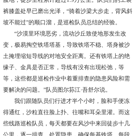
裤膝盖处早已磨出光泽，
“骑着沙梁大步走，
背风斜
坡不能过”的顺口溜，
是巡检队员总结的经验。
“沙漠里环境恶劣，
流动沙丘致使地形发生改
变，
极易掏空铁塔塔基，
导致铁塔不稳、
塔身被沙
土掩埋缩短导线的对地安全距离。
还有铁塔上的绝
缘子、
金具是否正常，
导线有没有出现松弛，
等
等，
这些都是巡检作业中着重排查的隐患风险和需
要解决的问题。
”队员图尔荪江·吾舒尔说。
我们跟随队员们行进才半个小时，
脸和手便冻
得通红，
沙粒直往脸上扑、
往嘴和耳朵里灌。
而这
些线路巡检队员，
每天都要在风沙中来回徒步十几
公里，
逐一排查、
处置隐患，
确保每基铁塔、
每段