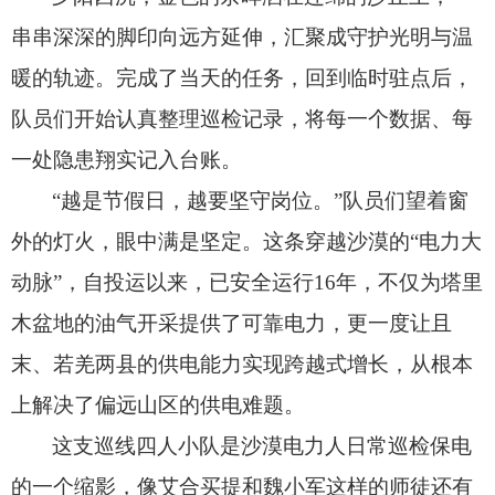
串串深深的脚印向远方延伸，
汇聚成守护光明与温
暖的轨迹。
完成了当天的任务，
回到临时驻点后，
队员们开始认真整理巡检记录，
将每一个数据、
每
一处隐患翔实记入台账。
“越是节假日，
越要坚守岗位。
”队员们望着窗
外的灯火，
眼中满是坚定。
这条穿越沙漠的“电力大
动脉”，
自投运以来，
已安全运行16年，
不仅为塔里
木盆地的油气开采提供了可靠电力，
更一度让且
末、
若羌两县的供电能力实现跨越式增长，
从根本
上解决了偏远山区的供电难题。
这支巡线四人小队是沙漠电力人日常巡检保电
的一个缩影，
像艾合买提和魏小军这样的师徒还有