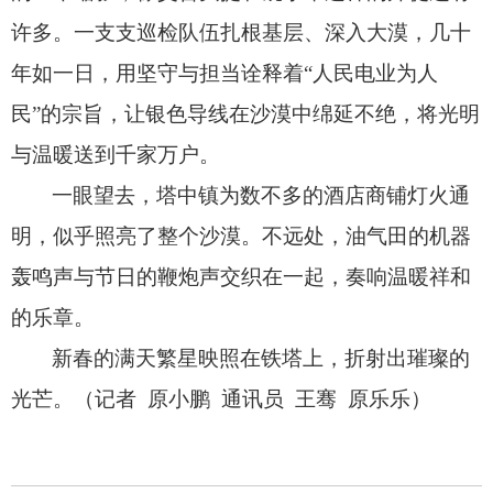
许多。
一支支巡检队伍扎根基层、
深入大漠，
几十
年如一日，
用坚守与担当诠释着“人民电业为人
民”的宗旨，
让银色导线在沙漠中绵延不绝，
将光明
与温暖送到千家万户。
一眼望去，
塔中镇为数不多的酒店商铺灯火通
明，
似乎照亮了整个沙漠。
不远处，
油气田的机器
轰鸣声与节日的鞭炮声交织在一起，
奏响温暖祥和
的乐章。
新春的满天繁星映照在铁塔上，
折射出璀璨的
光芒。
（记者 原小鹏 通讯员 王骞 原乐乐）