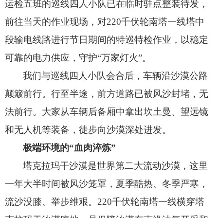
运检五班的巡线四人小队已在临时驻点整装待发，
前往当天的作业现场，
对220千伏轮南塔一线塔中
段输电线路进行节日期间的特巡特检作业，
以稳定
可靠的电力供应，
守护“万家灯火”。
我们与巡线四人小队会合后，
车辆沿沙漠公路
颠簸前行。
行至半途，
前方道路已被风沙封堵，
无
法前行。
大家从车辆后备厢中拿出坎土曼、
望远镜
和无人机等装备，
徒步向沙漠深处进发。
极端环境的“血肉淬炼”
塔克拉玛干沙漠是世界第二大流动沙漠，
这里
一年大半时间被风沙笼罩，
夏季酷热、
冬季严寒，
流沙没膝、
举步维艰。
220千伏轮南塔一线横穿塔