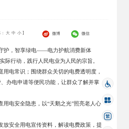
体：
大
中
小
】
微博
微信
守护，
智享绿电——电力护航消费新体
的实际行动，
践行人民电业为人民的宗旨。
庭用电常识；
围绕群众关切的电费透明度，
费、
办电申请等便民功能，
让群众了解并掌
查用电安全隐患，
以“天鹅之光”照亮老人心
发放安全用电宣传资料，
解读电费政策，
提