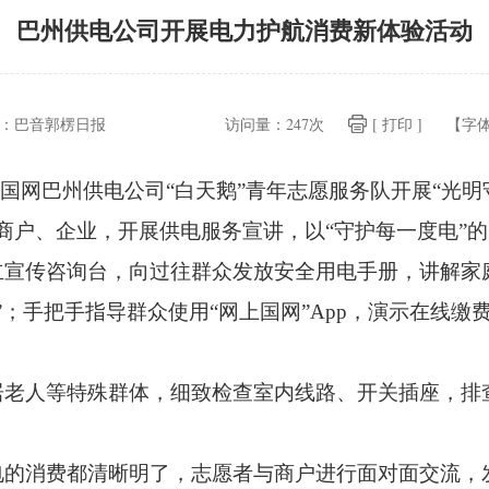
巴州供电公司开展电力护航消费新体验活动
：
巴音郭楞日报
访问量：
247次
[ 打印 ]
【字
，
国网巴州供电公司“白天鹅”青年志愿服务队开展“光明
商户、
企业，
开展供电服务宣讲，
以“守护每一度电”
立宣传咨询台，
向过往群众发放安全用电手册，
讲解家
”；
手把手指导群众使用“网上国网”App，
演示在线缴
居老人等特殊群体，
细致检查室内线路、
开关插座，
排
电的消费都清晰明了，
志愿者与商户进行面对面交流，