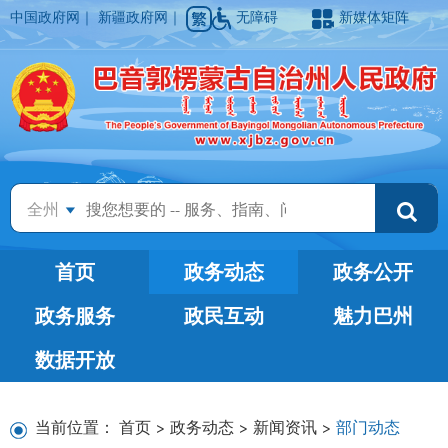
中国政府网
｜
新疆政府网
｜
无障碍
新媒体矩阵
全州
首页
政务动态
政务公开
政务服务
政民互动
魅力巴州
数据开放
当前位置：
首页
>
政务动态
>
新闻资讯
>
部门动态