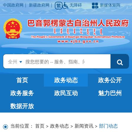
中国政府网
｜
新疆政府网
｜
无障碍
新媒体矩阵
全州
首页
政务动态
政务公开
政务服务
政民互动
魅力巴州
数据开放
当前位置：
首页
>
政务动态
>
新闻资讯
>
部门动态