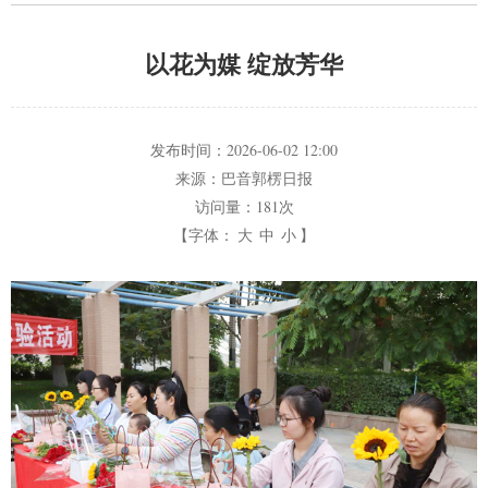
以花为媒 绽放芳华
发布时间：
2026-06-02 12:00
来源：
巴音郭楞日报
访问量：
181次
【字体：
大
中
小
】