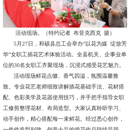
活动现场。（特约记者 布音克西克 摄）
5月27日，
和硕县总工会举办“以花为媒 绽放芳
华”女职工插花艺术体验活动。
全县机关、
企事业单
位的30名女职工齐聚现场，
沉浸式感受花艺魅力。
活动现场鲜花点缀、
香气四溢，
氛围温馨雅
致。
专业花艺老师细致讲解插花基础手法、
花材搭
配、
色彩美学及花器使用技巧，
并手把手指导女职
工修剪整理花材、
布局造型。
大家认真聆听学习、
动手创作，
精心搭配每一束鲜花。
经过悉心创作，
一件件造型别致、
创意十足的插花作品陆续呈现。