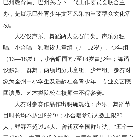
巴州教育局、
巴州关心下一代工作委员会联合主
办，
是展示巴州青少年文艺风采的重要群众文化活
动。
大赛设声乐、
舞蹈两大竞赛门类。
声乐分独
唱、
小合唱，
独唱设儿童组（7—12岁）、
少年组
（13—18岁），
小合唱面向7至18岁青少年；
舞蹈
设独舞、
群舞，
两项均分儿童组、
少年组。
参赛对
象为全州中小学生及适龄社会青少年，
专业文艺院
团演员、
艺术类院校在校师生不得参赛。
大赛对参赛作品作出明确规范：声乐、
舞蹈节
目时长均不超过8分钟；
小合唱参演人数上限30
人，
群舞不超过24人。
曾斩获全国群星奖、
“五个一