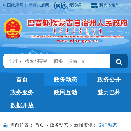
中国政府网
｜
新疆政府网
｜
无障碍
新媒体矩阵
全州
首页
政务动态
政务公开
政务服务
政民互动
魅力巴州
数据开放
当前位置：
首页
>
政务动态
>
新闻资讯
>
部门动态