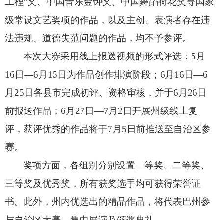
工程”奖、
中国音乐金钟奖、
中国舞蹈荷花奖等国家
级常设文艺奖项的作品，
以及主创、
表演者存在违
法违规、
道德失范问题的作品，
均不予参评。
本次大赛采用线上报送视频的形式评选：5月
16日—6月15日为作品创作排演阶段；
6月16日—6
月25日各县市完成初评、
资格审核，
并于6月26日
前报送作品；
6月27日—7月2日开展州级线上复
评，
获评优秀的作品将于7月5日前推送至自治区参
赛。
奖项方面，
各组别分别设置一等奖、
二等奖、
三等奖及优秀奖，
所有获奖选手均可获得荣誉证
书。
此外，
州内优选出的精品作品，
将代表巴州参
与自治区大赛、
集中展演及颁奖典礼。