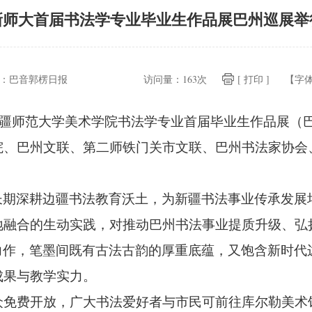
新师大首届书法学专业毕业生作品展巴州巡展举
：
巴音郭楞日报
访问量：
163次
[ 打印 ]
【字
新疆师范大学美术学院书法学专业首届毕业生作品展（
院、
巴州文联、
第二师铁门关市文联、
巴州书法家协会
长期深耕边疆书法教育沃土，
为新疆书法事业传承发展
地融合的生动实践，
对推动巴州书法事业提质升级、
弘
力作，
笔墨间既有古法古韵的厚重底蕴，
又饱含新时代
成果与教学实力。
众免费开放，
广大书法爱好者与市民可前往库尔勒美术