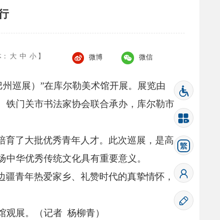
行
体：
大
中
小
】
微博
微信
巴州巡展）”在库尔勒美术馆开展。
展览由
、
铁门关市书法家协会联合承办，
库尔勒市
培育了大批优秀青年人才。
此次巡展，
是高
扬中华优秀传统文化具有重要意义。
边疆青年热爱家乡、
礼赞时代的真挚情怀，
馆观展。
（记者 杨柳青）