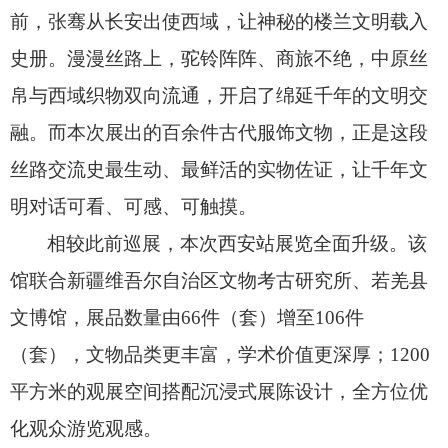
前，
张骞从长安出使西域，
让神秘的楼兰文明载入
史册。
漫漫丝路上，
驼铃阵阵、
商旅不绝，
中原丝
帛与西域织物双向流通，
开启了绵延千年的文明交
融。
而本次展出的百余件古代服饰文物，
正是这段
丝路交流史最生动、
最鲜活的实物佐证，
让千年文
明对话可看、
可感、
可触摸。
相较此前巡展，
本次西安站展览全面升级。
该
馆联合新疆维吾尔自治区文物考古研究所、
若羌县
文博馆，
展品数量由66件（套）增至106件
（套），
文物品类更丰富，
学术价值更深厚；
1200
平方米的观展空间搭配沉浸式展陈设计，
全方位优
化观众游览观感。