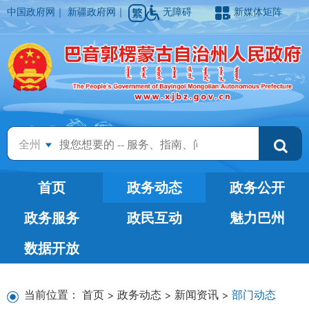
中国政府网
｜
新疆政府网
｜
无障碍
新媒体矩阵
全州
首页
政务动态
政务公开
政务服务
政民互动
魅力巴州
数据开放
当前位置：
首页
>
政务动态
>
新闻资讯
>
部门动态