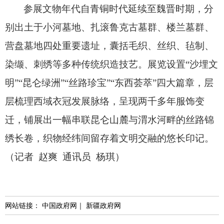
参展文物年代自青铜时代延续至魏晋时期，
分
别出土于小河墓地、
扎滚鲁克古墓群、
楼兰墓群、
营盘墓地四处重要遗址，
囊括毛织、
丝织、
毡制、
染缬、
刺绣等多种传统织造技艺。
展览设置“沙埋文
明”“昆仑绿洲”“丝路珍宝”“东西荟萃”四大篇章，
层
层梳理西域衣冠发展脉络，
呈现两千多年服饰变
迁，
铺展出一幅串联昆仑山麓与渭水河畔的丝路锦
绣长卷，
织物经纬间留存着文明交融的悠长印记。
（记者 赵爽 通讯员 杨琪）
网站链接：
中国政府网
｜
新疆政府网