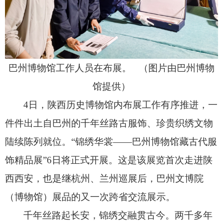
巴州博物馆工作人员在布展。 （图片由巴州博物
馆提供）
4日，
陕西历史博物馆内布展工作有序推进，
一
件件出土自巴州的千年丝路古服饰、
珍贵织绣文物
陆续陈列就位。
“锦绣华裳——巴州博物馆藏古代服
饰精品展”6日将正式开展。
这是该展览首次走进陕
西西安，
也是继杭州、
兰州巡展后，
巴州文博院
（博物馆）展品的又一次跨省交流展示。
千年丝路起长安，
锦绣交融贯古今。
两千多年