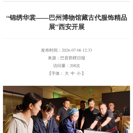
“锦绣华裳——巴州博物馆藏古代服饰精品
展”西安开展
发布时间：
2026-07-06 12:33
来源：
巴音郭楞日报
访问量：
208次
【字体：
大
中
小
】