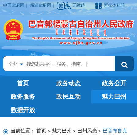
中国政府网
｜
新疆政府网
｜
无障碍
新媒体矩阵
全州
首页
政务动态
政务公开
政务服务
政民互动
魅力巴州
数据开放
当前位置：
首页
>
魅力巴州
>
巴州风光
>
巴音布鲁克