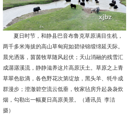
夏日时节，
和静县巴音布鲁克草原满目生机，
两千多米海拔的高山草甸宛如碧绿锦缎绵延天际。
晨光洒落，
茵茵牧草随风起伏；
天山消融的残雪汇
成潺潺溪流，
静静滋养这片高原沃土。
草原之上青
草翠色欲滴，
各色野花次第绽放，
黑头羊、
牦牛成
群漫步；
澄澈碧空流云低垂，
牧家毡房升起袅袅炊
烟，
勾勒出一幅夏日高原美景。
（通讯员 李洁
摄）