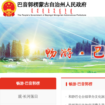
畅游·巴音郭楞
畅游·巴音郭楞
观·长河落日
和静巴仑台镇举办文化旅