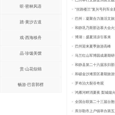
巴州举行文旅促消费主题
听·密林风语
“丝路楼兰”复兴号列车全
巴州：凝聚合力激活文旅
踏·黄沙古道
和静巩乃斯那达慕大会火
博湖：盛夏清凉引客来
戏·西海移舟
巴州迎来夏季旅游高峰
品·珍馐美馔
马兰红山军博园成暑期研
和静县第二十六届东归那
赏·山花似锦
和硕金沙滩景区暑期旅游
罗布泊大裂谷奇观
畅游·巴音郭楞
鸿雁河畔消夏夜 梨城烟
全国台联第二十三届台胞
库尔勒市上户镇举办第五