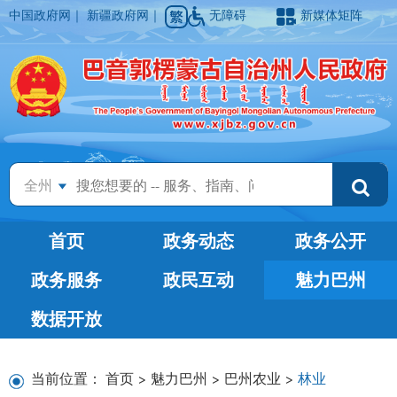
中国政府网
｜
新疆政府网
｜
无障碍
新媒体矩阵
全州
首页
政务动态
政务公开
政务服务
政民互动
魅力巴州
数据开放
当前位置：
首页
>
魅力巴州
>
巴州农业
>
林业