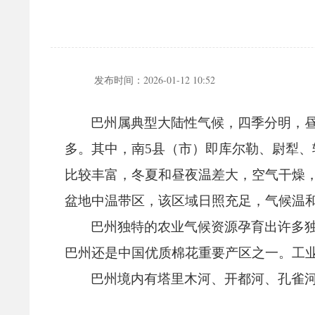
发布时间：
2026-01-12 10:52
巴州属典型大陆性气候，
四季分明，
多。
其中，
南5县（市）即库尔勒、
尉犁、
比较丰富，
冬夏和昼夜温差大，
空气干燥
盆地中温带区，
该区域日照充足，
气候温
巴州独特的农业气候资源孕育出许多
巴州还是中国优质棉花重要产区之一。
工
巴州境内有塔里木河、
开都河、
孔雀