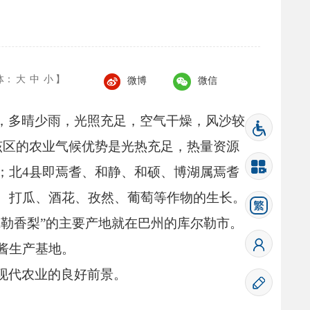
体：
大
中
小
】
微博
微信
，
多晴少雨，
光照充足，
空气干燥，
风沙较
该区的农业气候优势是光热充足，
热量资源
；
北4县即焉耆、
和静、
和硕、
博湖属焉耆
、
打瓜、
酒花、
孜然、
葡萄等作物的生长。
尔勒香梨”的主要产地就在巴州的库尔勒市。
酱生产基地。
现代农业的良好前景。