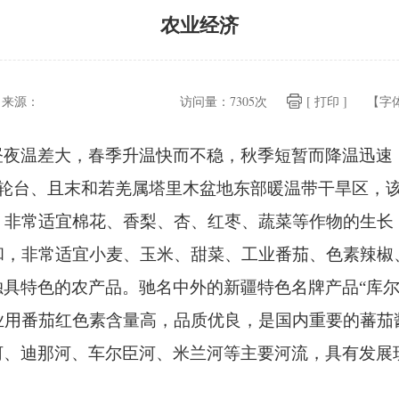
农业经济
来源：
访问量：
7305次
[ 打印 ]
【字
昼夜温差大，
春季升温快而不稳，
秋季短暂而降温迅速
轮台、
且末和若羌属塔里木盆地东部暖温带干旱区，
，
非常适宜棉花、
香梨、
杏、
红枣、
蔬菜等作物的生长
和，
非常适宜小麦、
玉米、
甜菜、
工业番茄、
色素辣椒
独具特色的农产品。
驰名中外的新疆特色名牌产品“库
业用番茄红色素含量高，
品质优良，
是国内重要的蕃茄
河、
迪那河、
车尔臣河、
米兰河等主要河流，
具有发展