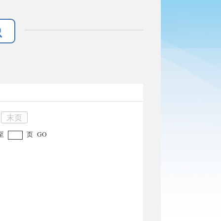
末页
至
页
GO