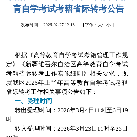
育自学考试考籍省际转考公告
发布时间：
2026-02-27 12:13
【字体：
大
中
小
】
根据《高等教育自学考试考籍管理工作规
定》《新疆维吾尔自治区高等教育自学考试
考籍省际转考工作实施细则》相关要求，现
就我区
2026
年上半年高等教育自学考试考籍
省际转考工作相关事项公告如下：
一、受理时间
转出受理时间：
2026
年
3
月
4
日
11
时至
6
日
19
时
转入受理时间：
2026
年
3
月
23
日
11
时至
25
日