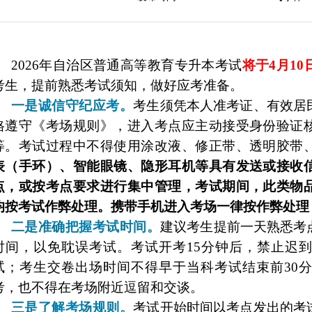
2026年自治区普通高等教育专升本考试
将于
4月1
考生，提前熟悉考试须知，做好应考准备。
一是诚信守纪应考。
考生须凭本人准考证、有效居
格遵守《考场规则》，进入考点应主动接受身份验证
等。
考试过程中不得使用涂改液、修正带、透明胶带
表（手环）、智能眼镜、隐形耳机等具有发送或接收
点，或按考点要求进行集中管理，考试期间，此类物
均按考试作弊处理。携带手机进入考场一律按作弊处理
二是准确把握考试时间。
建议考生提前一天熟悉考
时间，以免耽误考试。考试开考
15分钟后，禁止迟
试；考生交卷出场时间不得早于当科考试结束前30
考，也不得在考场附近逗留和交谈。
三是了解考场规则。
考试开始时间以考点发出的考