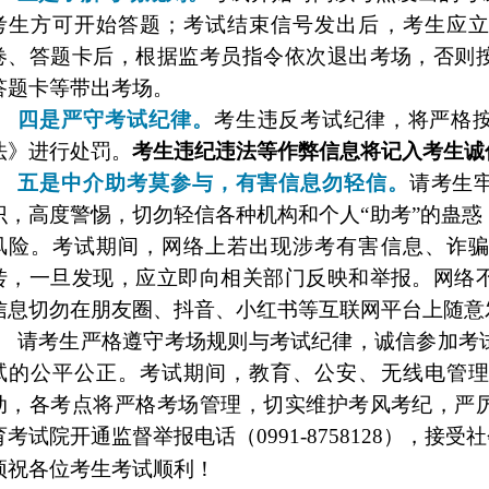
考生方可开始答题；考试结束信号发出后，考生应立
卷、答题卡后，根据监考员指令依次退出考场，否则
答题卡等带出考场。
四是严守考试纪律。
考生违反考试纪律，将严格
法》进行处罚。
考生违纪违法等作弊信息将记入考生诚
五是中介助考莫参与，有害信息勿轻信。
请考生
识，高度警惕，切勿轻信各种机构和个人
“助考”的蛊
风险。考试期间，网络上若出现涉考有害信息、诈骗
转，一旦发现，应立即向相关部门反映和举报。网络
信息切勿在朋友圈、抖音、小红书等互联网平台上随意
请考生严格遵守考场规则与考试纪律，诚信参加考
试的公平公正。考试期间，教育、公安、无线电管理
动，各考点将严格考场管理，切实维护考风考纪，严
育考试院开通监督举报电话（
0991-8758128），
预祝各位考生考试顺利！