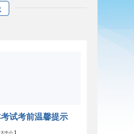
本考试考前温馨提示
：
大
中
小
】