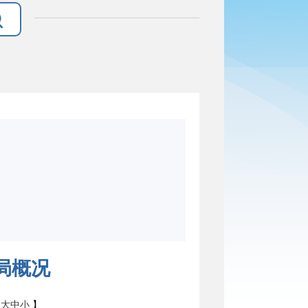
局概况
：
大
中
小
】