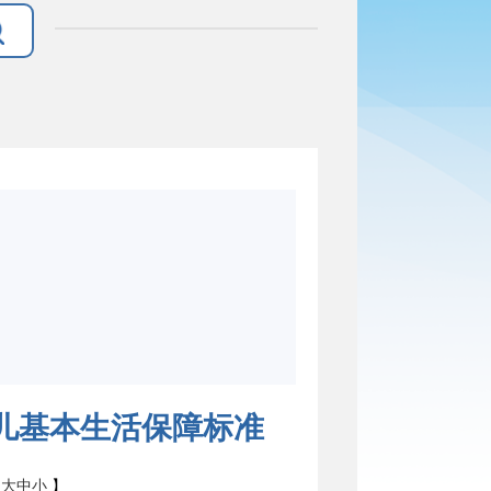
孤儿基本生活保障标准
：
大
中
小
】