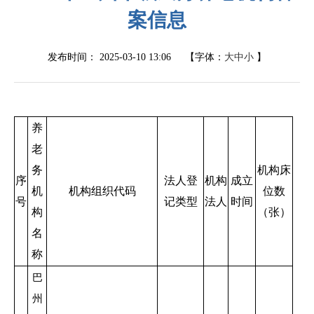
案信息
发布时间：
2025-03-10 13:06
【字体：
大
中
小
】
养
老
务
机构床
序
法人登
机构
成立
机
机构组织代码
位数
号
记类型
法人
时间
构
（张）
名
称
巴
州