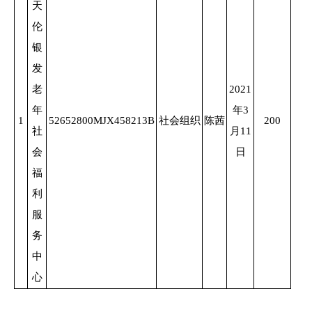
天
伦
银
发
老
2021
年
年3
1
52652800MJX458213B
社会组织
陈茜
200
社
月11
会
日
福
利
服
务
中
心