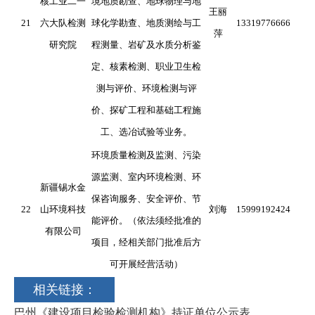
核工业二一
境地质勘查、地球物理与地
王丽
21
六大队检测
球化学勘查、地质测绘与工
13319776666
萍
研究院
程测量、岩矿及水质分析鉴
定、核素检测、职业卫生检
测与评价、环境检测与评
价、探矿工程和基础工程施
工、选冶试验等业务。
环境质量检测及监测、污染
源监测、室内环境检测、环
新疆锡水金
保咨询服务、安全评价、节
22
山环境科技
刘海
15999192424
能评价。（依法须经批准的
有限公司
项目，经相关部门批准后方
可开展经营活动）
相关链接：
巴州《建设项目检验检测机构》持证单位公示表