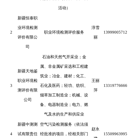
活动）
新疆恒泰职
业环境检测
淳雪
2
职业环境检测评价服务
13999005712
评价有限公
丽
司
石油和天然气开采业；金
属、非金属矿采选和工程建
新疆天地鉴
筑业；冶金、建材；化工、
职业环境检
王丽
3
石化及医药；轻功、纺织、
13319776666
测评价有限
萍
烟草加工制造业；机械、设
公司
备、电器制造业；电力、燃
气及水的生产和供应业
新疆中测测
空气污染检测服务（依法须
赵永
4
试有限责任
经批准的项目，经相关部门
15509963995