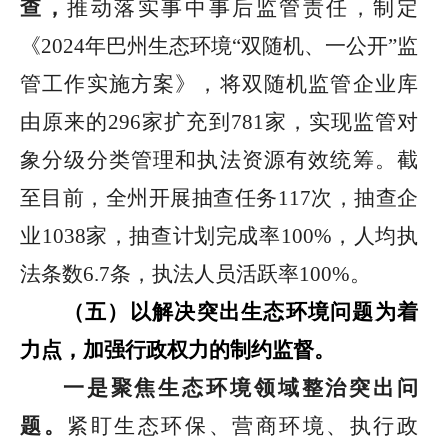
查，
推动落实事中事后监管责任，制定
《
2024
年巴州生态环境
“
双随机、一公开
”
监
管工作实施方案》，将双随机监管企业库
由原来的
296
家扩充到
781
家，实现监管对
象分级分类管理和执法资源有效统筹。截
至目前，全州开展抽查任务
117
次，抽查企
业
1038
家，抽查计划完成率
100%
，人均执
法条数
6.7
条，执法人员活跃率
100%
。
（五）以解决突出生态环境问题为着
力点，加强行政权力的制约监督。
一是
聚焦
生态环境领域
整治突出问
题
。
紧盯生态环保、营商环境、执行政