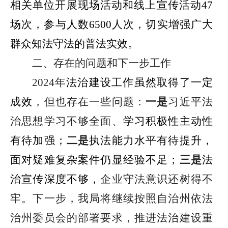
相关单位开展现场活动和线上宣传活动
47
场次，参与人数
6500
人次，切实增强广大
群众知法守法的普法实效。
二、存在的问题和下一步工作
2024
年
法治建设工作
虽然
取得了一定
成效
，但也存在一些问题：
一是
习近平法
治思想学习不够全面、
学习积极性主动性
有待加强
；
二是
执法能力水平有待提升
，
面对疑难复杂案件仍显经验不足
；
三是
法
治宣传深度不够，
企业守法意识还树得不
牢。下一步，我局
将继续
按照自治州依法
治州委员会的部署要求，推进法治建设重