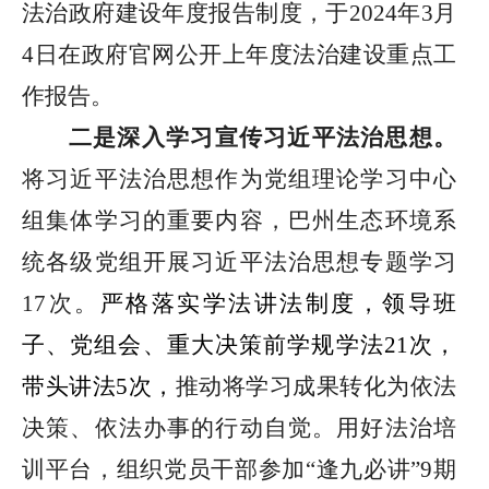
法治政府建设年度报告制度，于
2024
年
3
月
4
日在政府官网公开上年度法治建设重点工
作报告。
二是深入学习宣传习近平法治思想
。
将习近平法治思想作为党组理论学习中心
组集体学习的重要内容，巴州生态环境系
统各级党组开展习近平法治思想专题学习
17
次。
严格落实学法讲法制度，领导班
子、党组会、重大决
策前学规学法
21
次，
带头讲法
5
次，
推动将学习成果转化为依法
决策、依法办事的行动自觉。用好法治培
训平台，组织党员干部参加
“
逢九必讲
”9
期