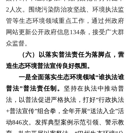
2
人次。围绕污染防治攻坚战、环境执法监
管等生态环境领域重点工作，通过州政府
网站更新公开政府信息
134
条，接受广大群
众监督。
（六）以落实普法责任为落脚点，营
造生态环境普法宣传良好氛围。
一是全面落实生态环境领域
“
谁执法谁
普法
”
普法责任制
。
坚持在执法中推动普
法，以普法促进严格执法，打好
“
行政执法
+
普法宣传
”
组合拳，全年
开展
“
送法入企
”
活
动
846
次。发挥典型案例示范引领、警示教