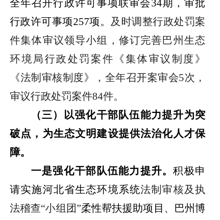
全年召开行政许可事项联审会
34
期，审批
行政许可事项
257
项。
及时调整行政处罚案
件集体审议领导小组，修订完善巴州生态
环境局行政处罚
案件
《
集体审议制度》
《法制审核制度》，
全年召开案审会
5
次，
审议行政处罚案件
84
件。
（三）以
强化干部队伍能力提升为突
破点，
为生态文明建设
提供法治化人才保
障。
一是强化干部队伍能力提升
。
积极申
请实施河北省生态环境系统
法制审核及执
法稽查
“
小组团
”
柔性帮扶援助项目、巴州博