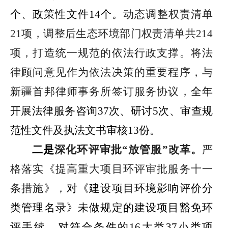
个、政策性文件
14
个。
动态调整权责清单
21
项，调整后生态环境部门权责清单共
214
项，打造统一规范的依法行政支撑。将法
律顾问意见作为依法决策的重要程序，与
新疆首邦律师事务所签订服务协议，
全年
开展法律服务咨询
37
次、研讨
5
次、审查规
范性文件及执法文书审核
13
份。
二是
深化环评审批
“
放管服
”
改革
。
严
格落实《提高重大项目环评审批服务十一
条措施》，
对《建设项目环境影响评价分
类管理名录》未做规定的建设项目豁免环
评手续，对符合条件的
16
大类
37
小类项