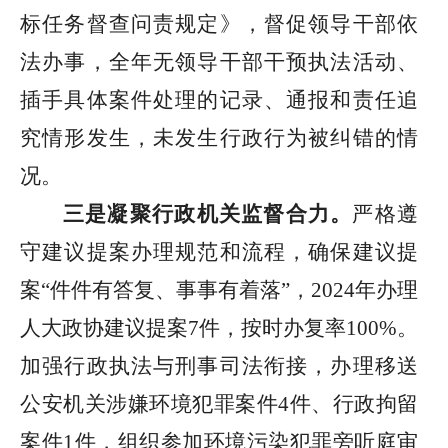
标任务督查问责规定》，督促领导干部依
法办事，全年无领导干部干预执法活动、
插手具体案件处理的记录、通报和责任追
究情形发生，未发生行政行为被纠错的情
况。
三是凝聚行政机关监督合力。
严格遵
守建议提案办理规范和流程，确保建议提
案
“
件件有答复、事事有着落
”
，
2024
年办理
人大政协建议提案
7
件，按时办复率
100%
。
加强行政执法与刑事司法衔接，办理移送
公安机关涉嫌环境犯罪案件
4
件、行政拘留
案件
1
件，组织参加环境污染犯罪旁听庭审