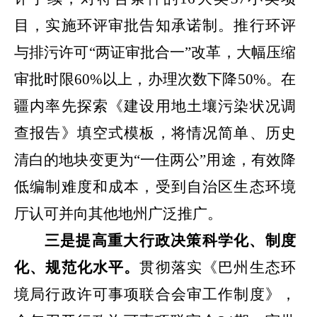
目，实施环评审批告知承诺制。
推行环评
与排污许可
“
两证审批合一
”
改革，大幅压缩
审批时限
60%
以上，办理次数下降
50%
。在
疆内率先探索《建设用地土壤污染状况调
查报告》填空式模板，将情况简单、历史
清白的地块变更为
“
一住两公
”
用途，有效降
低编制难度和成本，受到自治区生态环境
厅认可并向其他地州广泛推广。
三是提高重大行政决策科学化、制度
化、规范化水平
。
贯彻落实《巴州生态环
境局行政许可事项联合会审工作制度》，