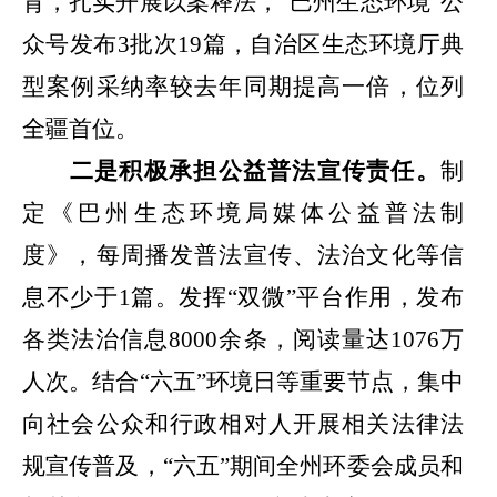
育，扎实开展以案释法，
“
巴州生态环境
”
公
众号发布
3
批次
19
篇，自治区生态环境厅典
型案例采纳率较去年同期提高一倍，位列
全疆首位。
二是
积极承担公益普法宣传责任
。
制
定
《
巴州生态环境局
媒体公益普法制
度》
，
每周播发普法宣传、法治文化等信
息不少于
1
篇。发挥
“
双微
”
平台
作用，发布
各类法治信息
8000
余条，阅读量达
1076
万
人次。结合
“
六五
”
环境日等重要节点，集中
向社会公众和行政相对人开展相关法律法
规宣传普及，
“
六五
”
期间全州环委会成员和