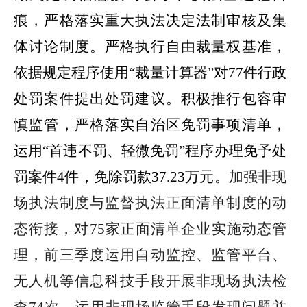
痕，严格落实重大执法决定法制审核及集
体讨论制度。严格执行自由裁量权基准，
依据规定程序使用
“
裁量计算器
”
对
77
件行政
处罚案件提出处罚建议。积极推行包容审
慎监管，严格落实自治区免罚事项清单，
运用
“
首违不罚、轻微免罚
”
程序办理免予处
罚案件
4
件，免除罚款
37.23
万元。
加强非现
场执法制度与监督执法正面清单制度的动
态衔接，对
75
家正面清单企业实施动态管
理，前三季度运用自动监控、监管平台、
无人机等信息科技手段开展非现场执法检