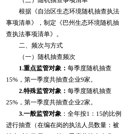
（三）随机抽查事项清单
根据《自治区生态环境随机抽查执法
事项清单》，制定《巴州生态环境随机抽
查执法事项清单》。
二、频次与方式
（一）随机抽查频次
1.
重点监管对象：
每季度随机抽查
1
5
%
，第
一
季度共抽查企业
9
家。
2.
特殊监管对象：
每季度随机抽查
25%
，第
一
季度共抽查企业
2
家。
3.
一般监管对象
：全年按
1
：
1
5
的比例
进行抽查（在编在岗的执法人员数量：被