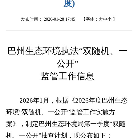
度)
发布时间：
2026-01-28 17:45
【字体：
大
中
小
】
巴州生态环境执法
“双随机、一
公开”
监管工作信息
202
6
年
1
月，根据《
202
6
年度巴州生态
环
境
“双随机
、
一公开
”监管
工作实施方
案》，制定巴州生态环境局第
一
季
度
“双随
机、一公开”抽
查计划，现公布如下：