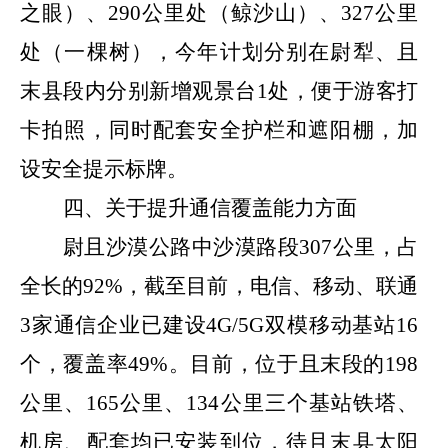
之眼）、
290
公里处（鲸沙山）、
327
公里
处（一棵树），今年计划分别在尉犁、且
末县段内分别新增观景台
1
处，便于游客打
卡拍照，同时配套安全护栏和遮阳棚，加
设安全提示标牌。
四、关于提升通信覆盖能力方面
尉且沙漠公路中沙漠路段
307
公里，占
全长的
92%
，截至目前，电信、移动、联通
3
家通信企业已建设
4G/5G
双模移动基站
16
个，覆盖率
49%
。目前，位于且末段的
198
公里、
165
公里、
134
公里三个基站铁塔、
机房、配套均已安装到位，待且末县太阳