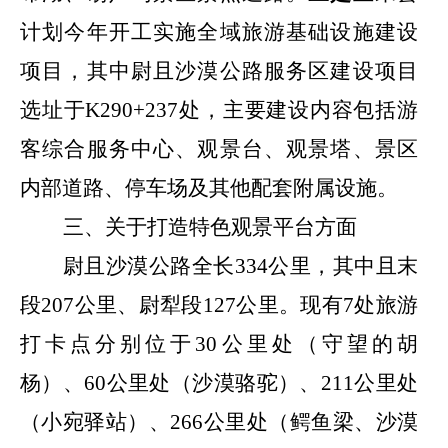
计划今年开工实施全域旅游基础设施建设
项目，其中尉且沙漠公路服务区建设项目
选址于
K290+237
处，主要建设内容包括游
客综合服务中心、观景台、观景塔、景区
内部道路、停车场及其他配套附属设施。
三、关于打造特色观景平台方面
尉且沙漠公路全长
334
公里，其中且末
段
207
公里、尉犁段
127
公里。现有
7
处旅游
打卡点分别位于
30
公里处（守望的胡
杨）、
60
公里处（沙漠骆驼）、
211
公里处
（小宛驿站）、
266
公里处（鳄鱼梁、沙漠