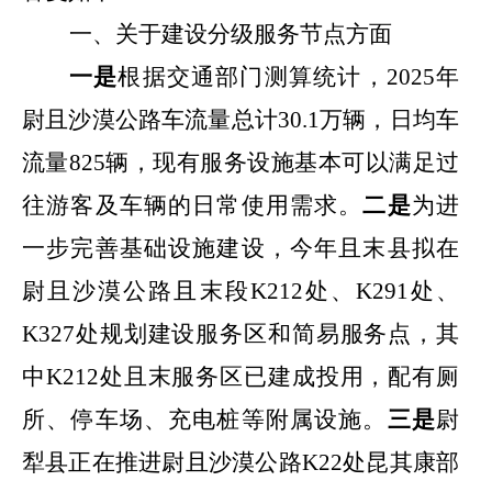
一、关于建设分级服务节点方面
一是
根据交通部门测算统计，
2025
年
尉且沙漠公路车流量总计
30.1
万辆，日均车
流量
825
辆，现有服务设施基本可以满足过
往游客及车辆的日常使用需求。
二是
为进
一步完善基础设施建设，今年且末县拟在
尉且沙漠公路且末段
K212
处、
K291
处、
K327
处规划建设服务区和简易服务点，其
中
K212
处且末服务区已建成投用，配有厕
所、停车场、充电桩等附属设施。
三是
尉
犁县正在推进尉且沙漠公路
K22
处昆其康部