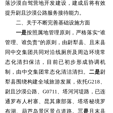
落沙漠自驾营地开发建设，建成后将有效
提升尉且沙漠公路服务接待能力。
二、关于不断完善基础设施方面
一是
按照属地管理原则，严格落实“谁
管理、谁负责”的原则，由尉犁县、且末县
同中交集团共同对沿线厕所及周边环境常
态化清扫保洁，目前已初步形成协调机
制，由中交集团常态化清洁清扫。
二是
尉
犁县围绕构建全域旅游发展，依托
G218
、
尉且沙漠公路、
G0711
、塔河河堤路，已连
通罗布人村寨、昆其康部落、塔塔秘境罗
布湖、葫芦岛景区景点道路。
三是
且末县