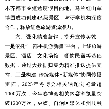
木齐都市圈短途度假目的地。马兰红山军
博园成功创建
4A
级景区，与研学机构深度
合作，释放红色旅游资源潜力。
六、强化精准营销，提升宣传实效。
一是
依托
“一部手机游新疆”
平台，上线旅游
景区、酒店、文化场馆、餐饮民宿等基础
数据，通过大数据归集为精准推送提供支
撑。
二是
构建
“传统媒体
+
新媒体”
协同传播
矩阵，
2025
年冬博会相关话题浏览量超
1000
万次，今年春博会相关内容浏览量突
破
1200
万次，央媒、自治区媒体和州县融