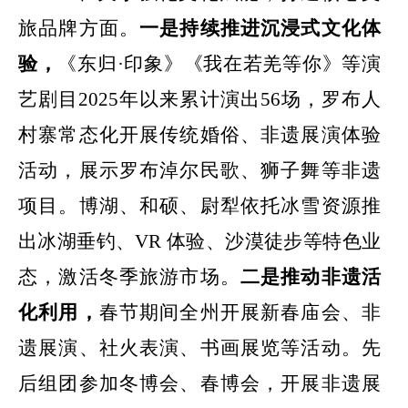
旅品牌方面。
一是
持续推进沉浸式文化体
验，
《东归·印象》《我在若羌等你》等演
艺剧目
2025
年以来累计演出
56
场，罗布人
村寨常态化开展传统婚俗、非遗展演体验
活动，展示罗布淖尔民歌、狮子舞等非遗
项目。博湖、和硕、尉犁依托冰雪资源推
出冰湖垂钓、
VR
体验、沙漠徒步等特色业
态，激活冬季旅游市场。
二是推动非遗活
化利用，
春节期间全州开展新春庙会、非
遗展演、社火表演、书画展览等活动。先
后组团参加冬博会、春博会，开展非遗展