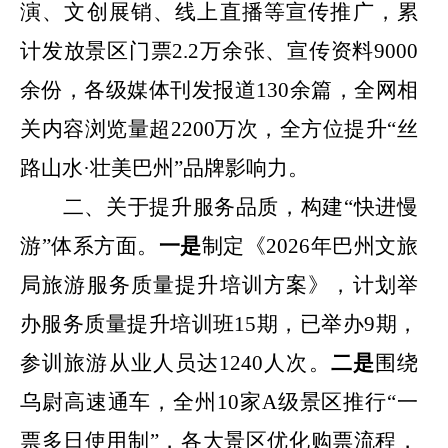
演、文创展销、线上直播等宣传推广，累
计发放景区门票
2.2
万余张、宣传资料
9000
余份，各级媒体刊发报道
130
余篇，全网相
关内容浏览量超
2200
万次，全方位提升“丝
路山水·壮美巴州”品牌影响力。
二、关于提升服务品质，构建
“
快进慢
游
”
体系方面。
一是
制定《
2026
年巴州文旅
局旅游服务质量提升培训方案》，计划举
办服务质量提升培训班
15
期，已举办
9
期，
参训旅游从业人员达
1240
人次。
二是
围绕
乌尉高速通车，全州
10
家
A
级景区推行“一
票多日使用制”，各大景区优化购票流程，