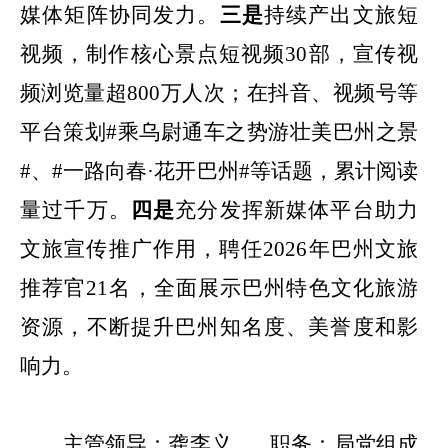
媒体矩阵协同发力。
三是
持续产出文旅短
视频，制作核心景点短视频
30
部，宣传视
频浏览量超
800
万人次；在抖音、视频号等
平台策划
#
乘乌尉通车之势游壮美巴州之景
#
、
#
一路向春·花开巴州
#
等话题，累计阅读
量过千万。
四是
充分发挥新媒体平台助力
文旅宣传推广作用，聘任
2026
年巴州文旅
推荐官
21
名，全面展示巴州特色文化旅游
资源，不断提升巴州知名度、美誉度和影
响力。
主管领导：龚李义
职务：局党组成