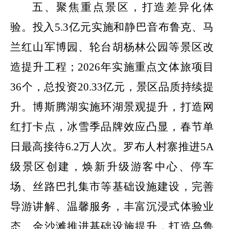
五、聚焦重点景区，打造差异化体
验。
投入
5.3
亿元实施和静巴音布鲁克、马
兰红山军博园、轮台胡杨林公园等景区改
造提升工程；
2026
年实施重点文体旅项目
36
个，总投资
20.33
亿元，景区品质持续提
升。博斯腾湖实施环湖景观提升，打造网
红打卡点，冰雪季品牌效应凸显，春节单
日最高接待
6.2
万人次。罗布人村寨推进
5A
级景区创建，焕新升级游客中心、停车
场、丝路巴扎集市等基础设施建设，完善
导游讲解、温馨服务，丰富沉浸式体验业
态。金沙滩推进基础设施提升，打造乌鲁