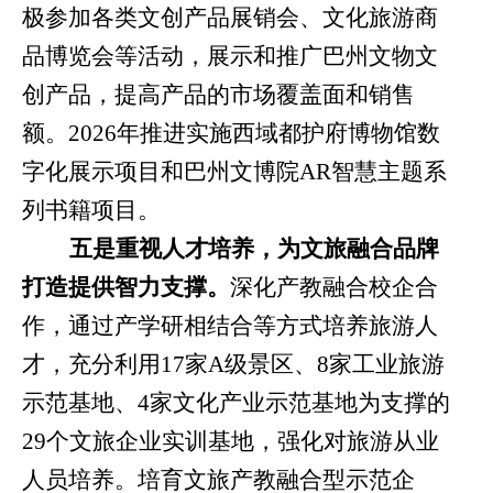
极参加各类文创产品展销会、文化旅游商
品博览会等活动，展示和推广巴州文物文
创产品，提高产品的市场覆盖面和销售
额。
2026
年推进实施西域都护府博物馆数
字化展示项目和巴州文博院
AR
智慧主题系
列书籍项目。
五是重视人才培养，为文旅融合品牌
打造提供智力支撑。
深化产教融合校企合
作，通过产学研相结合等方式培养旅游人
才，充分利用
17
家
A
级景区、
8
家工业旅游
示范基地、
4
家文化产业示范基地为支撑的
29
个文旅企业实训基地，强化对旅游从业
人员培养。培育文旅产教融合型示范企