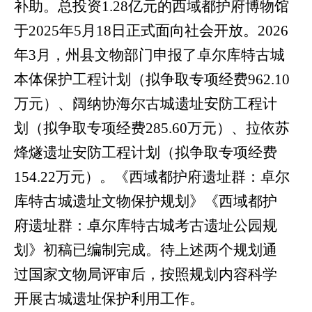
补助。总投资
1.28
亿元的西域都护府博物馆
于
2025
年
5
月
18
日正式面向社会开放。
2026
年
3
月，州县文物部门申报了卓尔库特古城
本体保护工程计划（拟争取专项经费
962.10
万元）、阔纳协海尔古城遗址安防工程计
划（拟争取专项经费
285.60
万元）、拉依苏
烽燧遗址安防工程计划（拟争取专项经费
154.22
万元）。《西域都护府遗址群：卓尔
库特古城遗址文物保护规划》《西域都护
府遗址群：卓尔库特古城考古遗址公园规
划》初稿已编制完成。待上述两个规划通
过国家文物局评审后，按照规划内容科学
开展古城遗址保护利用工作。