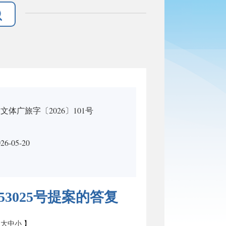
体广旅字〔2026〕101号
26-05-20
3025号提案的答复
：
大
中
小
】