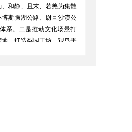
勒、和静、且末、若羌为集散
环博斯腾湖公路、尉且沙漠公
体系。
二是推动文化场景打
营地，打造梨园工坊、观鸟平
灶厨房”等社区融合业态，促
地实际与市场需求逐步落地，
广。
施自驾融合创新工程，推动自
体验、玉石文化融合，建设文
春秋季汽车沙漠越野赛等活