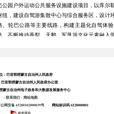
态公园户外运动公共服务设施建设项目，以库尔
枢纽，建设自驾游集散中心与综合服务区，设计
路、轮巴公路等主要线路，构建主题化自驾体验
造。
不断推动香梨、天鹅、军垦等文化元素融入
台、军垦研学等特色场景；培育“文化导览员”“土
进文旅与本地生活联动。文化场景打造需结合营
暂无法全面铺开，将优先在条件成熟营地试点推
位：巴音郭楞蒙古自治州人民政府
三、关于“创新多元业态，激活‘在地消费’”
：巴音郭楞蒙古自治州人民政府办公室
一是培育文旅融合品牌线路。
我局将持续实
楞蒙古自治州电子政务和大数据发展服务中心
驾旅游与生态观光、康养度假、红色教育、工业
- 联系我们
- 网站地图
旅融合的品牌线路。打造环塔拉力赛、博斯腾湖
公网安备 65280102000039号
网站标识码 6528000001