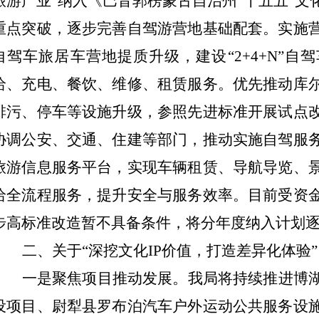
旅游产业”纳入《巴音郭楞蒙古自治州
“十五五”
文
重点突破，逐步完善自驾游营地基础配套。实施
自驾车旅居车营地提质升级，建设“
2+4+N
”自
给、充电、餐饮、维修、租赁服务。优先推动库
排污、停车等设施升级，参照先进标准开展试点
协调公安、交通、住建等部门，推动实施自驾服
旅游信息服务平台，实现车辆租赁、导航导览、
给全流程服务，提升安全与服务效率。目前受资
步高标准改造暂不具备条件，将分年度纳入计划
二、关于“深挖文化
IP
价值，打造差异化体验”
一是聚焦项目推动发展。
我局将持续推进博
设项目、尉犁县罗布泊汽车户外运动公共服务设