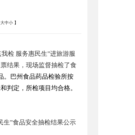
：
大
中
小
】
点我检 服务惠民生”进旅游服
投票结果
，
现场监督抽检了食
品。
巴州食品药品检验所按
验和判定，所检项目均合格。
民生”
食品安全
抽检
结果公示