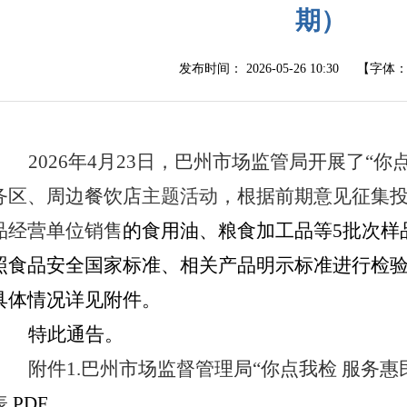
期）
发布时间：
2026-05-26 10:30
【字体
2026年4月23日，
巴州
市场监管局开展了
“你
务区、周边餐饮店
主题活动
，
根据前期意见征集
品经营单位销售
的食用油、粮食加工品等
5
批次样
照
食品安全国家标准、相关产品明示标准进行检
具体情况详见附件。
特此通告。
附件
1.
巴州市场监督管理局
“你点我检 服务惠
表
.PDF