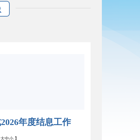
026年度结息工作
：
大
中
小
】