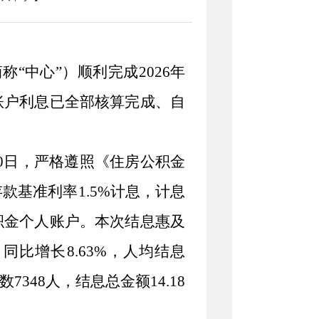
简称
“
中心
”
）
顺利完成
2026
年
账户利息已全部核算完成、自
0
日，严格遵照《住房公积金
存款基准利率
1.5%
计息，计息
积金个人账户。
本次结息惠及
，同比
增长
8.63%
，人均结息
数
7348
人，结息总金额
14.18