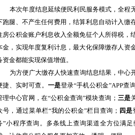
本次年度结息延续便民利民服务模式，全程
下跑腿、不产生任何费用，结算利息自动计入
缴
住房
公积金账户利息收入全额免征个人所得税，
本金，实现年度复利计息，最大化保障缴存
人
资
备资金都能实现保值增值。
为方便广大缴存
人
快
速
查询
结息结果
，中心
便捷、实时可查。
一是
登录
“
手机公积金
”
APP
查
管理中心官网，
在
“
公积金查询
”
模块查询；
三是
众号，通过菜单栏
“
我的公积金
”
栏目
查询；
四是
务
”
小程序查询。
多条线上查询渠道全方位满足