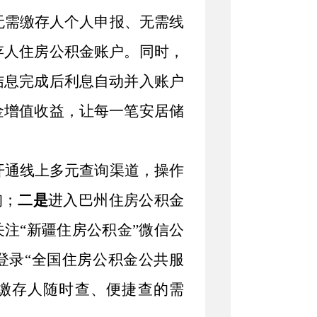
无需
缴存人
个人申报、无需线
存人住房
公积金账户。同时，
结息完成后利息自动并入账户
金增值收益，让每一笔安居储
开通线上多元查询渠道，操作
询；
二是
进入
巴州住房公积金
关注
“
新疆住房公积金
”
微信公
登录
“
全国住房公积金公共服
缴存人
随时查、便捷查的需