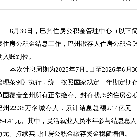
6
月
30
日，巴州住房公积金管理中心（以下
度住房公积金结息工作
，巴州缴存人住房公积金
动入账到位。
本次计息
周期为
2025
年
7
月
1
日至
2026
年
6
月
3
管理条例》执行，统一按照国家规定一年期定期
范围覆盖全州所有正常缴存、封存状态的
住房
公
巴
州
22.38
万
名缴存
人
，累计结息总额
2.14
亿
元
54.41
元。其中，灵活就业人员本年参与结息总人
万元。
持续实现
住房
公积金缴存资金稳健增值。