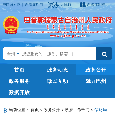
中国政府网
｜
新疆政府网
｜
无障碍
新媒体矩阵
全州
首页
政务动态
政务公开
政务服务
政民互动
魅力巴州
数据开放
当前位置：
首页
>
政务公开
>
政府工作部门
>
信访局